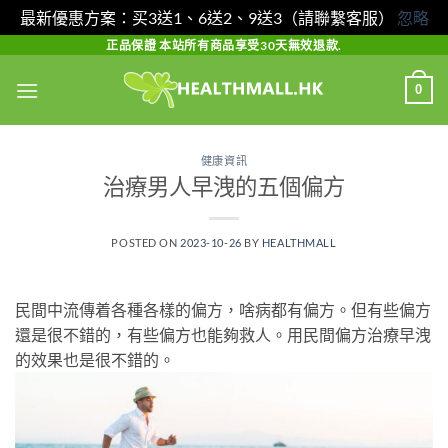
最新優惠方案：买3送1、6送2、9送3（請聯繫客服）
忽略
Skip
正品保證 本站所有商品享受30天無效退款.
to
0
content
健康資訊
治療男人早洩的五個偏方
POSTED ON
2023-10-26
BY
HEALTHMALL
民間中流傳着各種各樣的偏方，啥病都有偏方。但有些偏方
還是很不錯的，有些偏方也能夠救人。用民間偏方治療早洩
的效果也是很不錯的。