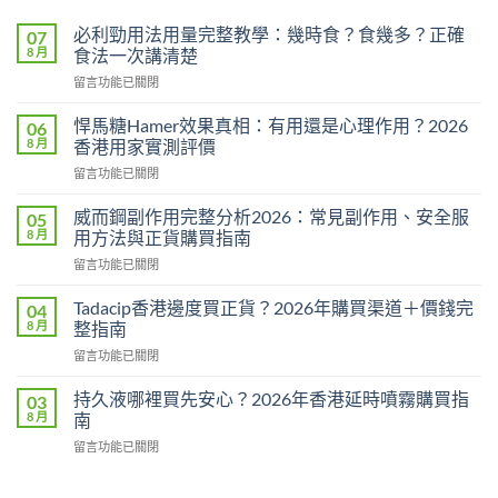
必利勁用法用量完整教學：幾時食？食幾多？正確
07
8 月
食法一次講清楚
在
留言功能已關閉
〈必
利
悍馬糖Hamer效果真相：有用還是心理作用？2026
06
勁
8 月
香港用家實測評價
用
在
留言功能已關閉
法
〈悍
用
馬
量
威而鋼副作用完整分析2026：常見副作用、安全服
05
糖
完
8 月
用方法與正貨購買指南
Hamer
整
在
留言功能已關閉
效
教
〈威
果
學：
而
真
Tadacip香港邊度買正貨？2026年購買渠道＋價錢完
04
幾
鋼
相：
8 月
整指南
時
副
有
食？
在
留言功能已關閉
作
用
食
〈Tadacip
用
還
幾
香
完
持久液哪裡買先安心？2026年香港延時噴霧購買指
03
是
多？
港
整
8 月
南
心
正
邊
分
理
確
在
留言功能已關閉
度
析
作
食
〈持
買
2026：
用？
法
久
正
常
2026
一