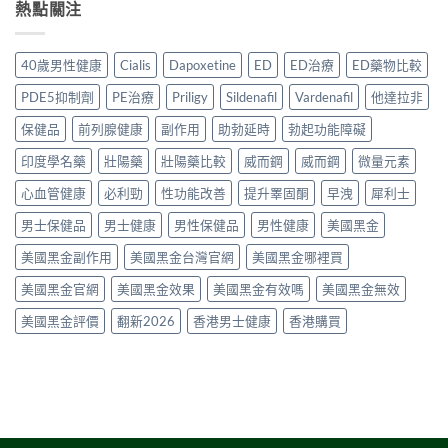
液
熱點關注
貨？
見
香
次
哪
2026
副
港
講
裡
年
作
用
清
買
購
用、
40歲男性健康
Cialis
Dapoxetine
ED
ED治療
ED藥物比較
家
楚〉
先
買
安
實
中
安
渠
全
PDE5抑制劑
PE治療
Priligy
Sildenafil
Vardenafil
他達拉非
測
心？
道
服
評
2026
＋
保健品
前列腺健康
副作用
助勃延時
勃起功能障礙
用
價〉
年
價
方
中
香
印度學名藥
壯陽藥
壯陽藥比較
威而鋼
威而鋼
微量元素
錢
法
港
完
與
延
心血管健康
必利勁
性功能改善
提升睪固酮
早洩
犀利士
整
正
時
指
貨
男士保健品
男士健康
男性保健品
男性健康
美國黑金
噴
南〉
購
霧
中
買
美國黑金副作用
美國黑金台灣官網
美國黑金哪裡買
購
指
買
南〉
美國黑金官網
美國黑金效果
美國黑金有效嗎
美國黑金無效
指
中
南〉
美國黑金評價
翻新2026
香港男士健康
香港購買
中