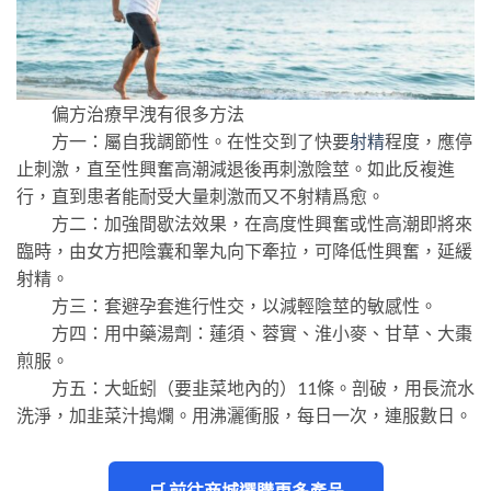
偏方治療早洩有很多方法
方一：屬自我調節性。在性交到了快要
射精
程度，應停
止刺激，直至性興奮高潮減退後再刺激陰莖。如此反複進
行，直到患者能耐受大量刺激而又不射精爲愈。
方二：加強間歇法效果，在高度性興奮或性高潮即將來
臨時，由女方把陰囊和睾丸向下牽拉，可降低性興奮，延緩
射精。
方三：套避孕套進行性交，以減輕陰莖的敏感性。
方四：用中藥湯劑：蓮須、蓉實、淮小麥、甘草、大棗
煎服。
方五：大蚯蚓（要韭菜地內的）11條。剖破，用長流水
洗淨，加韭菜汁搗爛。用沸灑衝服，每日一次，連服數日。
🛒 前往商城選購更多產品