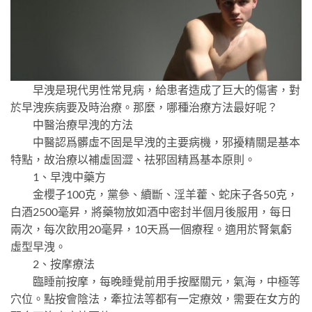
早洩是現代男性常見病，給患者造成了巨大的傷害，對
於早洩疾病要及時治療。那麼，哪種治療方法最好呢？
中醫治療早洩的方法
中醫認爲髒虛不固是早洩的主要病機，邪擾精關是基本
特點，故治療以補虛固澀、祛邪固精爲基本原則。
1、早洩中藥方
金櫻子100克，黨參、續斷、淫羊藿、蛇床子各50克，
白酒2500毫昇，將藥物放如酒中密封半個月後服用，每日
兩次，每次飲用20毫昇，10天爲一個療程。適用於腎氣虧
虛型早洩。
2、按摩療法
臨睡前按摩，每晚睡覺前用手按壓關元，氣海，中極等
穴位。點按會陰法，牽拉法等都有一定療效，需要在女方的