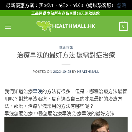
最新優惠方案：买3送1、6送2、9送3（請聯繫客服）
忽略
Skip
正品保證 本站所有商品享受30天無效退款.
to
0
content
健康資訊
治療早洩的最好方法 還需對症治療
POSTED ON
2023-10-28
BY
HEALTHMALL
我們知道治療
早洩
的方法有很多，但是，哪種治療方法最管
用呢？對於早洩治療，隻有適合自己的才是最好的治療方
法。那麼，治療早洩常用的方法有哪些呢？
早洩怎麼治療 中醫怎麼治療早洩 治療早洩的最好方法