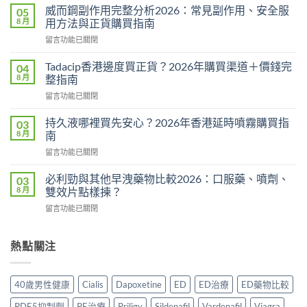
馬
威而鋼副作用完整分析2026：常見副作用、安全服
05
糖
8 月
用方法與正貨購買指南
Hamer
在
留言功能已關閉
效
〈威
果
而
真
Tadacip香港邊度買正貨？2026年購買渠道＋價錢完
04
鋼
相：
8 月
整指南
副
有
在
留言功能已關閉
作
用
〈Tadacip
用
還
香
完
持久液哪裡買先安心？2026年香港延時噴霧購買指
03
是
港
整
8 月
南
心
邊
分
理
在
留言功能已關閉
度
析
作
〈持
買
2026：
用？
久
正
必利勁與其他早洩藥物比較2026：口服藥、噴劑、
03
常
2026
液
貨？
8 月
雙效片點樣揀？
見
香
哪
2026
副
港
在
留言功能已關閉
裡
年
作
用
〈必
買
購
用、
家
利
先
買
安
實
勁
熱點關注
安
渠
全
測
與
心？
道
服
評
其
2026
＋
用
價〉
他
年
價
40歲男性健康
Cialis
Dapoxetine
ED
ED治療
ED藥物比較
方
中
早
香
錢
法
洩
港
完
PDE5抑制劑
PE治療
Priligy
Sildenafil
Vardenafil
Viagra
與