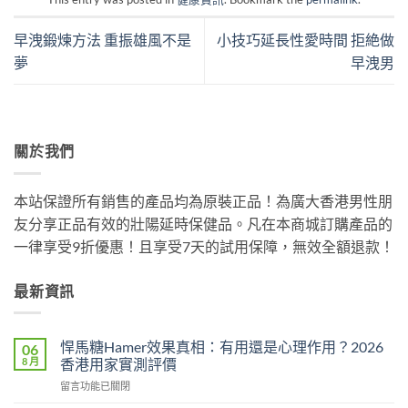
早洩鍛煉方法 重振雄風不是
小技巧延長性愛時間 拒絶做
夢
早洩男
關於我們
本站保證所有銷售的產品均為原裝正品！為廣大香港男性朋
友分享正品有效的壯陽延時保健品。凡在本商城訂購產品的
一律享受9折優惠！且享受7天的試用保障，無效全額退款！
最新資訊
悍馬糖Hamer效果真相：有用還是心理作用？2026
06
8 月
香港用家實測評價
在
留言功能已關閉
〈悍