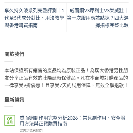
享久持久液系列完整評測｜1
威而鋼VS犀利士VS樂威壯｜
代至5代成分對比、用法教學
第一次服用應該點揀？四大選
與香港購買指南
擇指標完整比較
關於我們
本站保證所有銷售的產品均為原裝正品！為廣大香港男性朋
友分享正品有效的壯陽延時保健品。凡在本商城訂購產品的
一律享受9折優惠！且享受7天的試用保障，無效全額退款！
最新資訊
威而鋼副作用完整分析2026：常見副作用、安全服
05
8 月
用方法與正貨購買指南
在
留言功能已關閉