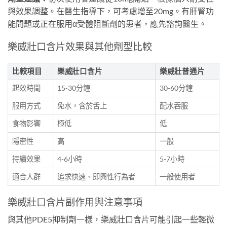
與效果調整。在醫生指導下，可考慮增至20mg。有肝腎功
能問題或正在服用α受體阻斷劑的患者，應先諮詢醫生。
樂威壯口含片效果與其他劑型比較
比較項目
樂威壯口含片
樂威壯普通片
起效時間
15-30分鐘
30-60分鐘
服用方式
免水，含於舌上
配水吞服
食物影響
極低
低
隱密性
高
一般
持續效果
4-6小時
5-7小時
適合人群
追求快速、即興性行為者
一般使用者
樂威壯口含片副作用與注意事項
與其他PDE5抑制劑一樣，樂威壯口含片可能引起一些輕微