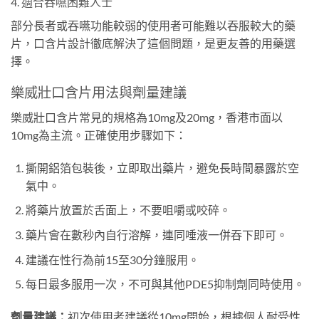
4. 適合吞嚥困難人士
部分長者或吞嚥功能較弱的使用者可能難以吞服較大的藥
片，口含片設計徹底解決了這個問題，是更友善的用藥選
擇。
樂威壯口含片用法與劑量建議
樂威壯口含片常見的規格為10mg及20mg，香港市面以
10mg為主流。正確使用步驟如下：
撕開鋁箔包裝後，立即取出藥片，避免長時間暴露於空
氣中。
將藥片放置於舌面上，不要咀嚼或咬碎。
藥片會在數秒內自行溶解，連同唾液一併吞下即可。
建議在性行為前15至30分鐘服用。
每日最多服用一次，不可與其他PDE5抑制劑同時使用。
劑量建議：
初次使用者建議從10mg開始，根據個人耐受性