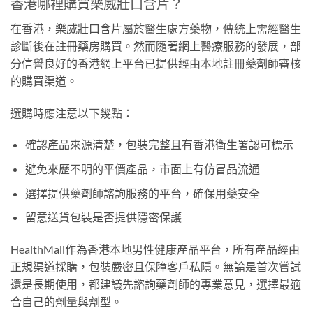
香港哪裡購買樂威壯口含片？
在香港，樂威壯口含片屬於醫生處方藥物，傳統上需經醫生
診斷後在註冊藥房購買。然而隨著網上醫療服務的發展，部
分信譽良好的香港網上平台已提供經由本地註冊藥劑師審核
的購買渠道。
選購時應注意以下幾點：
確認產品來源清楚，包裝完整且有香港衛生署認可標示
避免來歷不明的平價產品，市面上有仿冒品流通
選擇提供藥劑師諮詢服務的平台，確保用藥安全
留意送貨包裝是否提供隱密保護
HealthMall作為香港本地男性健康產品平台，所有產品經由
正規渠道採購，包裝嚴密且保障客戶私隱。無論是首次嘗試
還是長期使用，都建議先諮詢藥劑師的專業意見，選擇最適
合自己的劑量與劑型。