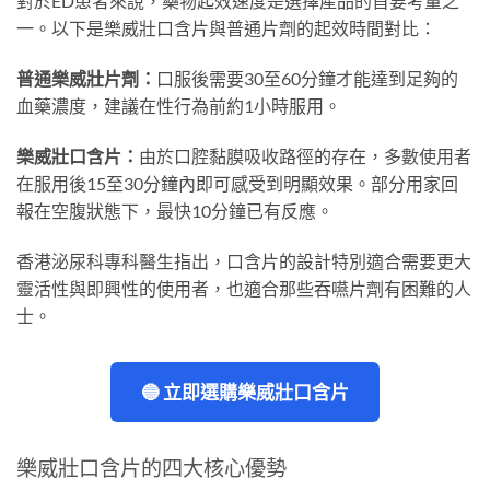
對於ED患者來說，藥物起效速度是選擇產品的首要考量之
一。以下是樂威壯口含片與普通片劑的起效時間對比：
普通樂威壯片劑：
口服後需要30至60分鐘才能達到足夠的
血藥濃度，建議在性行為前約1小時服用。
樂威壯口含片：
由於口腔黏膜吸收路徑的存在，多數使用者
在服用後15至30分鐘內即可感受到明顯效果。部分用家回
報在空腹狀態下，最快10分鐘已有反應。
香港泌尿科專科醫生指出，口含片的設計特別適合需要更大
靈活性與即興性的使用者，也適合那些吞嚥片劑有困難的人
士。
🔵 立即選購樂威壯口含片
樂威壯口含片的四大核心優勢