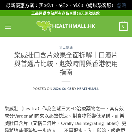
最新優惠方案：买3送1、6送2、9送3（請聯繫客服）
忽略
Skip
正品保證 本站所有商品享受30天無效退款.
to
0
content
男士健康
樂威壯口含片效果全面拆解｜口溶片
與普通片比較、起效時間與香港使用
指南
POSTED ON
2026-06-08
BY
HEALTHMALL
樂威壯（Levitra）作為全球三大ED治療藥物之一，其有效
成分Vardenafil向來以起效快速、對食物影響低見稱。而樂
威壯口含片（又稱口溶片、Orally Disintegrating Tablet）更
是將這些優勢進一步放大——不需配水、入口即溶、吸收更