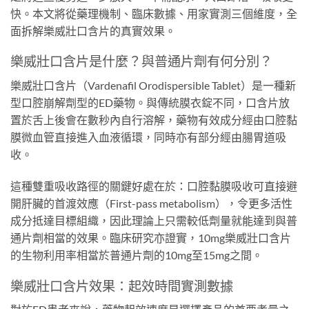
快。本文將從藥理機制、臨床數據、用家實測三個維度，全
面拆解樂威壯口含片的真實效果。
樂威壯口含片是什麼？與普通片劑有何分別？
樂威壯口含片（Vardenafil Orodispersible Tablet）是一種新
型口腔崩解劑型的ED藥物。與傳統膜衣錠不同，口含片放
置於舌上後會在數秒內自行溶解，藥物有效成分經由口腔黏
膜微血管直接進入血液循環，同時亦有部分經由腸胃道吸
收。
這種雙重吸收路徑的關鍵好處在於：口腔黏膜吸收可直接避
開肝臟的首渡效應（First-pass metabolism），令更多活性
成分抵達目標組織，因此理論上只需較低劑量就能達到與普
通片劑相當的效果。臨床研究亦證實，10mg樂威壯口含片
的生物利用率相當於普通片劑的10mg至15mg之間。
樂威壯口含片效果：起效時間實測數據