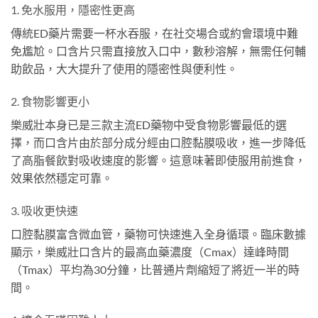
1. 免水服用，隱密性更高
傳統ED藥片需要一杯水吞服，在社交場合或約會環境中難
免尷尬。口含片只需直接放入口中，數秒溶解，無需任何輔
助飲品，大大提升了使用的隱密性與便利性。
2. 食物影響更小
樂威壯本身已是三款主流ED藥物中受食物影響最低的選
擇，而口含片由於部分成分經由口腔黏膜吸收，進一步降低
了高脂餐飲對吸收速度的影響。這意味著即使服用前進食，
效果依然穩定可靠。
3. 吸收更快速
口腔黏膜富含微血管，藥物可快速進入全身循環。臨床數據
顯示，樂威壯口含片的最高血藥濃度（Cmax）達峰時間
（Tmax）平均為30分鐘，比普通片劑縮短了將近一半的時
間。