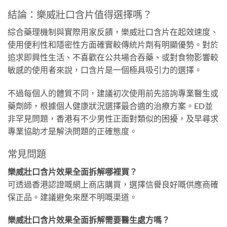
結論：樂威壯口含片值得選擇嗎？
綜合藥理機制與實際用家反饋，樂威壯口含片在起效速度、
使用便利性和隱密性方面確實較傳統片劑有明顯優勢。對於
追求即興性生活、不喜歡在公共場合吞藥、或對食物影響較
敏感的使用者來說，口含片是一個極具吸引力的選擇。
不過每個人的體質不同，建議初次使用前先諮詢專業醫生或
藥劑師，根據個人健康狀況選擇最合適的治療方案。ED並
非罕見問題，香港有不少男性正面對類似的困擾，及早尋求
專業協助才是解決問題的正確態度。
常見問題
樂威壯口含片效果全面拆解哪裡買？
可透過香港認證嘅網上商店購買，選擇信譽良好嘅供應商確
保正品。建議避免來歷不明嘅渠道。
樂威壯口含片效果全面拆解需要醫生處方嗎？