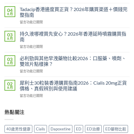
〈威
而
Tadacip香港邊度買正貨？2026年購買渠道＋價錢完
04
鋼
8 月
整指南
副
在
留言功能已關閉
作
〈Tadacip
用
香
完
持久液哪裡買先安心？2026年香港延時噴霧購買指
03
港
整
8 月
南
邊
分
在
留言功能已關閉
度
析
〈持
買
2026：
久
正
必利勁與其他早洩藥物比較2026：口服藥、噴劑、
03
常
液
貨？
8 月
雙效片點樣揀？
見
哪
2026
副
在
留言功能已關閉
裡
年
作
〈必
買
購
用、
利
先
犀利士30粒裝香港購買指南2026：Cialis 20mg正貨
02
買
安
勁
安
8 月
價格、真假辨別與使用建議
渠
全
與
心？
道
服
在
留言功能已關閉
其
2026
＋
用
〈犀
他
年
價
方
利
早
香
錢
法
士
熱點關注
洩
港
完
與
30
藥
延
整
正
粒
物
時
指
貨
裝
比
噴
40歲男性健康
Cialis
Dapoxetine
ED
ED治療
ED藥物比較
南〉
購
香
較
霧
中