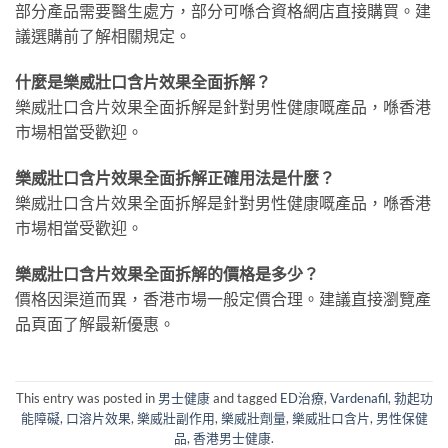
部分產品需要醫生處方，部分可喺合資格網店直接購買。建
議選購前了解相關規定。
什麼是樂威壯口含片效果全面拆解？
樂威壯口含片效果全面拆解是針對男性健康嘅產品，喺香港
市場相當受歡迎。
樂威壯口含片效果全面拆解正確用法是什麼？
樂威壯口含片效果全面拆解是針對男性健康嘅產品，喺香港
市場相當受歡迎。
樂威壯口含片效果全面拆解的價格是多少？
價格因渠道而異，香港市場一般定價合理。建議直接瀏覽產
品頁面了解最新優惠。
This entry was posted in
男士健康
and tagged
ED治療
,
Vardenafil
,
勃起功
能障礙
,
口溶片效果
,
樂威壯副作用
,
樂威壯劑量
,
樂威壯口含片
,
男性保健
品
,
香港男士健康
.