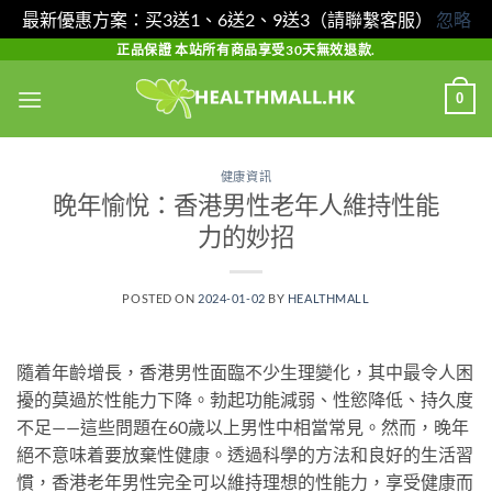
最新優惠方案：买3送1、6送2、9送3（請聯繫客服）
忽略
Skip
正品保證 本站所有商品享受30天無效退款.
to
0
content
健康資訊
晚年愉悅：香港男性老年人維持性能
力的妙招
POSTED ON
2024-01-02
BY
HEALTHMALL
隨着年齡增長，香港男性面臨不少生理變化，其中最令人困
擾的莫過於性能力下降。勃起功能減弱、性慾降低、持久度
不足——這些問題在60歲以上男性中相當常見。然而，晚年
絕不意味着要放棄性健康。透過科學的方法和良好的生活習
慣，香港老年男性完全可以維持理想的性能力，享受健康而