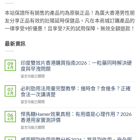
本站保證所有銷售的產品均為原裝正品！為廣大香港男性朋
友分享正品有效的壯陽延時保健品。凡在本商城訂購產品的
一律享受9折優惠！且享受7天的試用保障，無效全額退款！
最新資訊
印度雙效片香港購買指南2026：一粒藥同時解決硬
09
8 月
度與早洩問題
在
留言功能已關閉
〈印
度
必利勁用法用量完整教學：幾時食？食幾多？正確
07
雙
8 月
食法一次講清楚
效
在
留言功能已關閉
片
〈必
香
利
港
悍馬糖Hamer效果真相：有用還是心理作用？2026
06
勁
購
8 月
香港用家實測評價
用
買
在
留言功能已關閉
法
指
〈悍
用
南
馬
量
威而鋼副作用完整分析2026：常見副作用、安全服
2026：