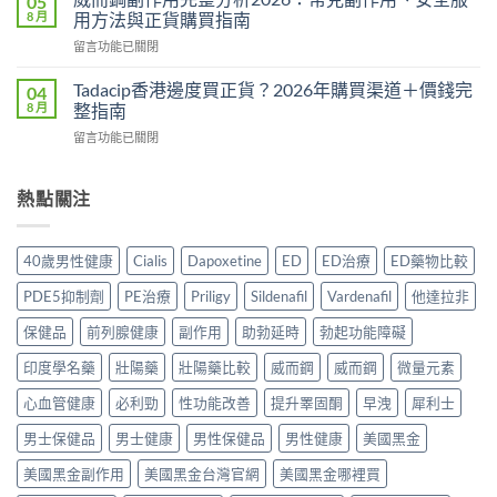
05
糖
完
8 月
用方法與正貨購買指南
一
Hamer
整
粒
在
留言功能已關閉
效
教
藥
〈威
果
學：
同
而
真
Tadacip香港邊度買正貨？2026年購買渠道＋價錢完
04
幾
時
鋼
相：
8 月
整指南
時
解
副
有
食？
決
在
留言功能已關閉
作
用
食
硬
〈Tadacip
用
還
幾
度
香
完
是
多？
與
港
熱點關注
整
心
正
早
邊
分
理
確
洩
度
析
作
食
問
買
2026：
用？
40歲男性健康
Cialis
Dapoxetine
ED
ED治療
ED藥物比較
法
題〉
正
常
2026
一
中
貨？
見
香
PDE5抑制劑
PE治療
Priligy
Sildenafil
Vardenafil
他達拉非
次
2026
副
港
講
年
作
保健品
前列腺健康
副作用
助勃延時
勃起功能障礙
用
清
購
用、
家
楚〉
買
印度學名藥
壯陽藥
壯陽藥比較
威而鋼
威而鋼
微量元素
安
實
中
渠
全
測
道
心血管健康
必利勁
性功能改善
提升睪固酮
早洩
犀利士
服
評
＋
用
價〉
男士保健品
男士健康
男性保健品
男性健康
美國黑金
價
方
中
錢
法
美國黑金副作用
美國黑金台灣官網
美國黑金哪裡買
完
與
整