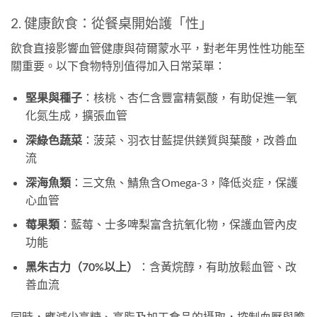
2. 健康飲食：從餐桌開始護「性」
飲食直接影響血管健康與荷爾蒙水平，對老年男性性功能至
關重要。以下食物特別值得加入日常菜單：
堅果與種子
：核桃、杏仁含豐富精氨酸，有助促進一氧
化氮生成，擴張血管
深綠色蔬菜
：菠菜、羽衣甘藍提供鎂質與葉酸，改善血
流
深海魚類
：三文魚、鯖魚含Omega-3，降低炎症，保護
心血管
莓果類
：藍莓、士多啤梨富含抗氧化物，保護血管內皮
功能
黑朱古力（70%以上）
：含黃烷醇，有助放鬆血管、改
善血流
同時，應減少高糖、高脂及加工食品的攝取，控制血壓與膽