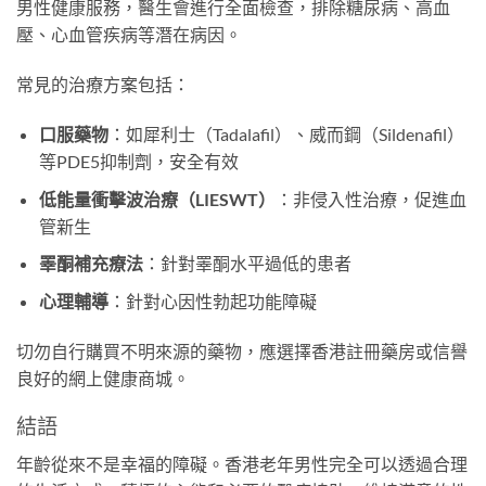
男性健康服務，醫生會進行全面檢查，排除糖尿病、高血
壓、心血管疾病等潛在病因。
常見的治療方案包括：
口服藥物
：如犀利士（Tadalafil）、威而鋼（Sildenafil）
等PDE5抑制劑，安全有效
低能量衝擊波治療（LIESWT）
：非侵入性治療，促進血
管新生
睪酮補充療法
：針對睪酮水平過低的患者
心理輔導
：針對心因性勃起功能障礙
切勿自行購買不明來源的藥物，應選擇香港註冊藥房或信譽
良好的網上健康商城。
結語
年齡從來不是幸福的障礙。香港老年男性完全可以透過合理