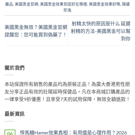
藥品
,
美國黑金官網
,
美國黑金效果到底好在哪裡
,
美國黑金效果好嗎
,
陽痿
早洩
.
射精太快的原因是什么 延遲
美國黑金無效？美國黑金官網
射精的方法-美國黑金可以幫
提醒您：您可能買到偽藥了！
到你
關於我們
本站保證所有銷售的產品均為原裝正品！為廣大香港男性朋
友分享正品有效的壯陽延時保健品。凡在本商城訂購產品的
一律享受9折優惠！且享受7天的試用保障，無效全額退款！
最新資訊
悍馬糖Hamer效果真相：有用還是心理作用？2026
06