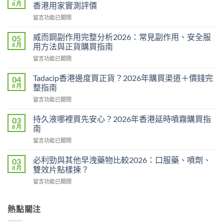
8 月
香港用家實測評價
在
留言功能已關閉
〈悍
馬
威而鋼副作用完整分析2026：常見副作用、安全服
05
糖
8 月
用方法與正貨購買指南
Hamer
在
留言功能已關閉
效
〈威
果
而
真
Tadacip香港邊度買正貨？2026年購買渠道＋價錢完
04
鋼
相：
8 月
整指南
副
有
在
留言功能已關閉
作
用
〈Tadacip
用
還
香
完
持久液哪裡買先安心？2026年香港延時噴霧購買指
03
是
港
整
8 月
南
心
邊
分
理
在
留言功能已關閉
度
析
作
〈持
買
2026：
用？
久
正
必利勁與其他早洩藥物比較2026：口服藥、噴劑、
03
常
2026
液
貨？
8 月
雙效片點樣揀？
見
香
哪
2026
副
港
在
留言功能已關閉
裡
年
作
用
〈必
買
購
用、
家
利
先
買
安
實
勁
熱點關注
安
渠
全
測
與
心？
道
服
評
其