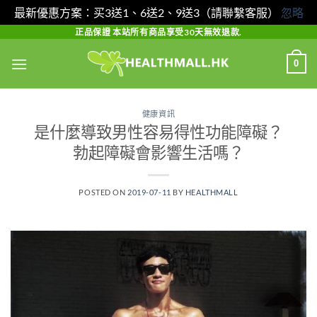
最新優惠方案：买3送1、6送2、9送3（請聯繫客服）
忽略
Skip
正品保證 本站所有商品享受30天無效退款.
to
0
content
健康資訊
是什麼導致男性容易得性功能障礙？
勃起障礙會影響生活嗎？
POSTED ON
2019-07-11
BY
HEALTHMALL