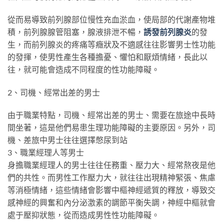
從而易導致前列腺部位慢性充血淤血，使局部的代謝產物堆
積，前列腺腺管阻塞，腺液排泄不暢，
誘發前列腺炎
的發
生，而前列腺炎的疼痛等癥狀及不適感往往影響男士性功能
的發揮，使男性產生各種擔憂、懼怕和厭煩情緒，長此以
往，就可能會造成不同程度的性功能障礙。
2、司機、經常出差的男士
由于職業特點，司機、經常出差的男士、需要在旅途中長時
間坐著，這是他們易患生理功能障礙的主要原因。另外，司
機、差旅中男士往往選擇憋尿到站
3、職業經理人等男士
身擔職業經理人的男士往往任務重、壓力大、經常熬夜是他
們的共性。而男性工作壓力大，就往往出現精神緊張、焦慮
等消極情緒，這些情緒會影響中樞神經遞質的釋放，導致交
感神經的興奮和內分泌激素的調節平衡失調，神經中樞就會
處于壓抑狀態，從而造成男性性功能障礙。