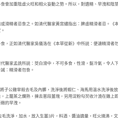
會加重陰虛火旺和相火妄動之勢。所以，對遺精、早洩和陰
滑精者忌食之。如清代醫家黃宮繡指出：脾虛精滑者忌。《
宜。
，正如清代醫家吳儀洛在《本草從新》中所説：便溏精滑者
醫家孟詵所説：茭白滑中，不可多食，性滑，髮冷氣，令人
告誡：精滑者勿食。
先將子公雞宰殺去毛及內髒，洗淨後將蝦仁、海馬用溫水洗淨後
量，上籠蒸之爛熟，揀去蔥段薑塊，另用淀粉勾芡收汁澆在雞上
所緻的早洩。
去毛洗淨，加水，放入生薑3片，料酒、醬油適量，旺火燒沸，