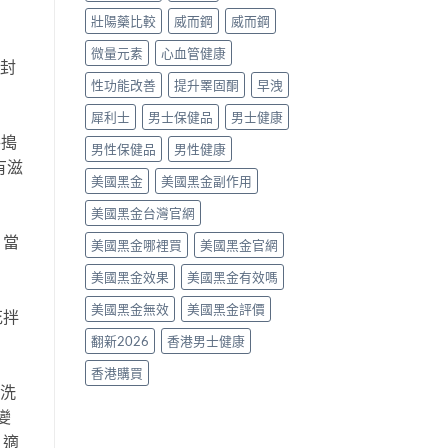
片
壯陽藥比較
威而鋼
威而鋼
點
樣
微量元素
心血管健康
揀？〉
密封
中
性功能改善
提升睪固酮
早洩
犀利士
男士保健品
男士健康
共搗
男性保健品
男性健康
有滋
美國黑金
美國黑金副作用
美國黑金台灣官網
。當
美國黑金哪裡買
美國黑金官網
美國黑金效果
美國黑金有效嗎
美國黑金無效
美國黑金評價
花拌
翻新2026
香港男士健康
香港購買
，洗
變
。適