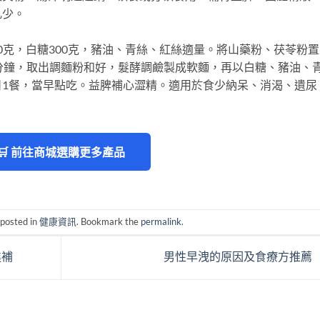
乳少。
0克，白糖300克，豬油、青絲、紅絲適量。將山藥粉、茯苓粉
分鐘，取出調麵粉和好，髮酵調鹼製成軟麵，再以白糖、豬油、
日1餐，當早點吃。益脾補心澀精。適用於食少納呆、消渴、遺尿
🛒 前往商城選購更多產品
 posted in
健康資訊
. Bookmark the
permalink
.
進補
男性早洩的原因及食療方推薦