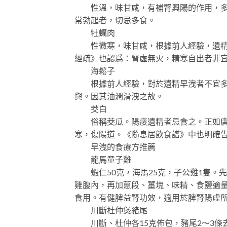
性溫，味甘咸，有補腎興陽的作用，多食
常勃起者，切忌多食。
牡蠣肉
性微寒，味甘咸，根據前人經驗，遺精或
經疏》也認爲：腎虛無火，精寒自出者非
海鬆子
根據前人經驗，對於遺精早洩者不宜多食
與。因其油潤滑洩之故。
茭白
俗稱茭瓜。陽痿遺精者忌食之。正如唐代
寒，傷陽道。《隨息居飲食譜》中也明確
早洩的食療方推薦
龍馬童子雞
蝦仁50克，海馬25克，子公雞1隻。
雞腹內，再加蔥段、薑塊、味精、食鹽適
食用。有健脾益腎功效，適用於脾腎陽虛
川斷杜仲煲豬尾
川斷、杜仲各15克佈包，豬尾2～3條