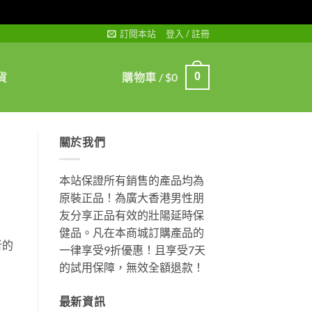
訂閱本站
登入 / 註冊
貨
購物車 /
$
0
0
關於我們
本站保證所有銷售的產品均為
原裝正品！為廣大香港男性朋
友分享正品有效的壯陽延時保
健品。凡在本商城訂購產品的
者的
一律享受9折優惠！且享受7天
的試用保障，無效全額退款！
最新資訊