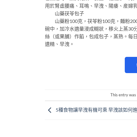
用於腎虛腰痛、耳鳴、早洩、陽痿、産婦
山藥茯苓包子
山藥粉100克，茯苓粉100克，麵粉20
碗中，加冷水適量浸成糊狀，移火上蒸30
絲（或果脯）作餡，包成包子，蒸熟。每
遺精、早洩。
This entry was
5種食物讓早洩有機可乘 早洩該如何