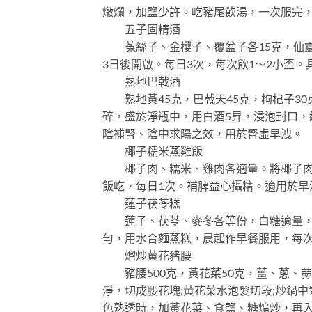
燉爛，加鹽少許。吃豬尾飲湯，一次服完，
五子固精酒
菟絲子、金櫻子、覆盆子各15克，仙靈
3日後開啟。每日3次，每次飲1～2小盃
熟地巴戟酒
熟地黃45克，巴戟天45克，枸杞子30克
碎，盛於淨瓶中，用白酒5昇，浸泡封口，
陰補腎、陰中求陽之效，用於腎虛早洩。
椰子糯米蒸雞飯
椰子肉、糯米、雞肉各適量。將椰子肉切
飯吃，每日1次。補脾益心攝精。適用於早
蓮子茯苓糕
蓮子、茯苓、麥冬各等份，白糖適量，桂
勻，用水合麵蒸糕，晨起作早餐服用，每次50
熘炒黃花豬腰
豬腰500克，黃花菜50克，薑、蔥、
淨，切成腰花塊;黃花菜水泡髮切段;炒鍋
色熟透時，加黃花菜、食鹽、糖煸炒，再