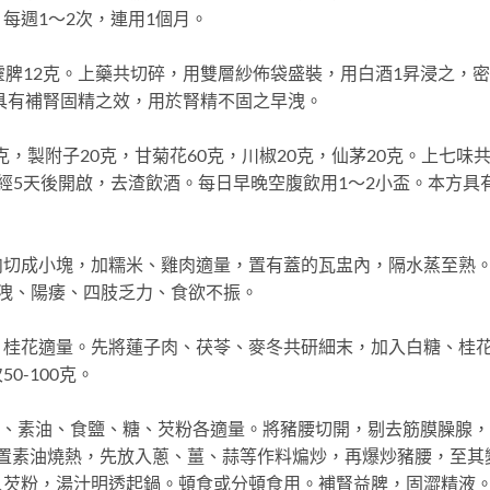
每週1～2次，連用1個月。
脾12克。上藥共切碎，用雙層紗佈袋盛裝，用白酒1昇浸之，
。具有補腎固精之效，用於腎精不固之早洩。
，製附子20克，甘菊花60克，川椒20克，仙茅20克。上七味
經5天後開啟，去渣飲酒。每日早晚空腹飲用1～2小盃。本方具
成小塊，加糯米、雞肉適量，置有蓋的瓦盅內，隔水蒸至熟
洩、陽痿、四肢乏力、食欲不振。
花適量。先將蓮子肉、茯苓、麥冬共研細末，加入白糖、桂
-100克。
蒜、素油、食鹽、糖、芡粉各適量。將豬腰切開，剔去筋膜臊腺
中置素油燒熱，先放入蔥、薑、蒜等作料煸炒，再爆炒豬腰，至其
入芡粉，湯汁明透起鍋。頓食或分頓食用。補腎益脾，固澀精液