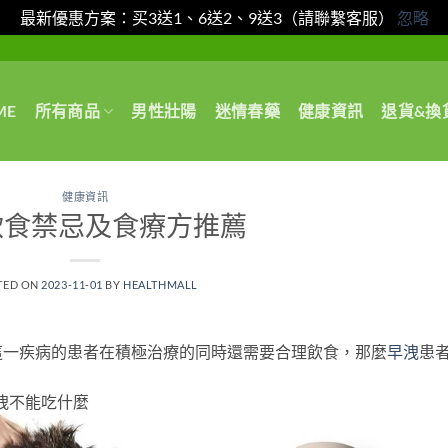
最新優惠方案：买3送1、6送2、9送3（請聯繫客服）
忽略
ME
所有商品
男性壯陽
迷情春藥
健康資訊
退貨&換
健康資訊
飲食禁忌及食療方推薦
TED ON
2023-11-01
BY
HEALTHMALL
這一疾病的患者在積極治療的同時還需要合理飲食，那麼
早洩
患
洩不能吃什麼