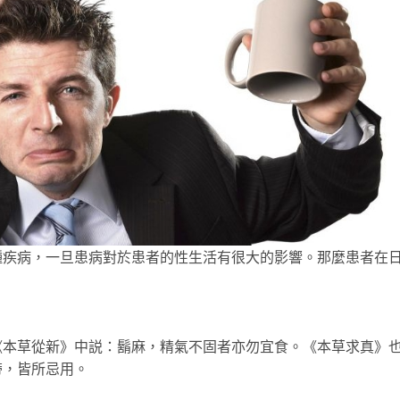
種疾病，一旦患病對於患者的性生活有很大的影響。那麼患者在
草從新》中説：鬍麻，精氣不固者亦勿宜食。《本草求真》
帶，皆所忌用。