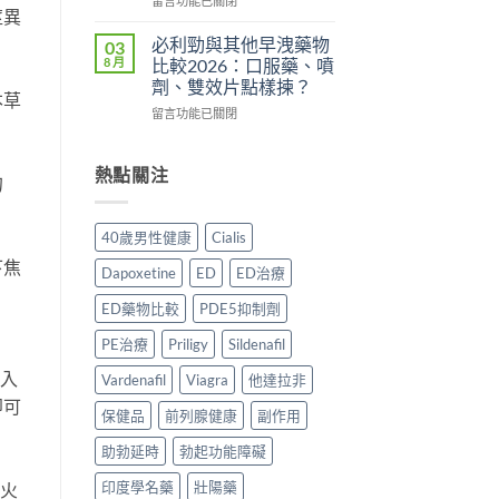
港
買
留言功能已關閉
常
莖異
〈持
用
正
見
久
家
貨？
副
必利勁與其他早洩藥物
03
液
實
2026
作
8 月
比較2026：口服藥、噴
哪
測
年
用、
劑、雙效片點樣揀？
裡
評
購
本草
安
在
買
留言功能已關閉
價〉
買
全
〈必
先
中
渠
服
利
安
道
用
勁
心？
熱點關注
＋
方
勿
與
2026
價
法
其
年
錢
與
他
香
完
正
40歲男性健康
Cialis
早
港
整
貨
下焦
洩
延
指
購
Dapoxetine
ED
ED治療
藥
時
南〉
買
物
噴
中
指
ED藥物比較
PDE5抑制劑
比
霧
南〉
較
購
PE治療
Priligy
Sildenafil
中
2026：
買
放入
口
Vardenafil
Viagra
他達拉非
指
服
南〉
即可
保健品
前列腺健康
副作用
藥、
中
噴
助勃延時
勃起功能障礙
劑、
雙
印度學名藥
壯陽藥
文火
效