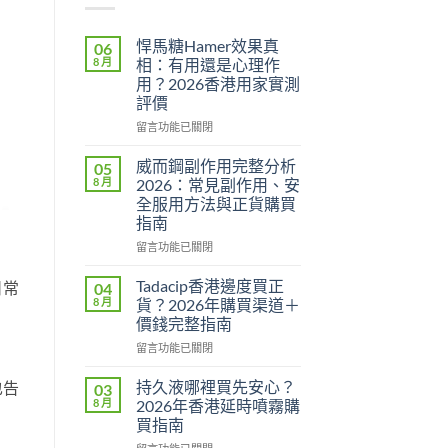
悍馬糖Hamer效果真
06
8 月
相：有用還是心理作
用？2026香港用家實測
評價
在
留言功能已關閉
〈悍
馬
威而鋼副作用完整分析
05
糖
8 月
2026：常見副作用、安
Hamer
全服用方法與正貨購買
效
指南
果
真
在
留言功能已關閉
相：
〈威
有
而
Tadacip香港邊度買正
日常
04
用
鋼
8 月
貨？2026年購買渠道＋
還
副
價錢完整指南
是
作
心
在
用
留言功能已關閉
理
〈Tadacip
完
作
香
整
持久液哪裡買先安心？
也告
03
用？
港
分
8 月
2026年香港延時噴霧購
2026
邊
析
買指南
香
度
2026：
在