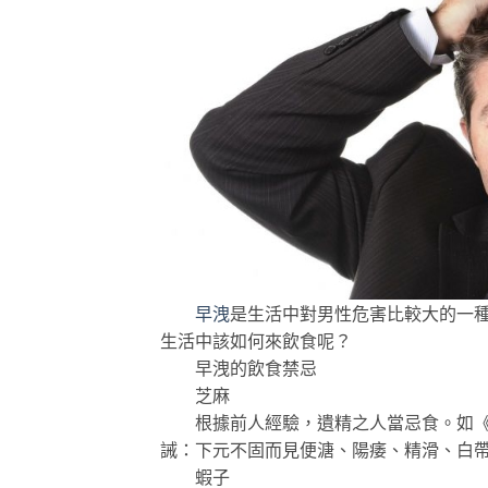
早洩
是生活中對男性危害比較大的一
生活中該如何來飲食呢？
早洩的飲食禁忌
芝麻
根據前人經驗，遺精之人當忌食。如《本
誡：下元不固而見便溏、陽痿、精滑、白
蝦子