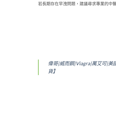
若長期存在早洩問題，建議尋求專業的中
偉哥|威而鋼|Viagra|萬艾可
貨】