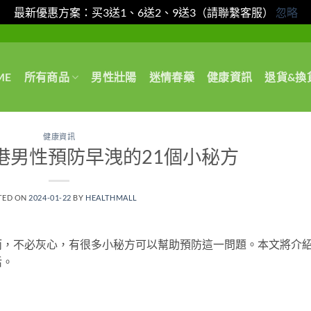
最新優惠方案：买3送1、6送2、9送3（請聯繫客服）
忽略
ME
所有商品
男性壯陽
迷情春藥
健康資訊
退貨&換
健康資訊
港男性預防早洩的21個小秘方
TED ON
2024-01-22
BY
HEALTHMALL
，不必灰心，有很多小秘方可以幫助預防這一問題。本文將介紹
活。