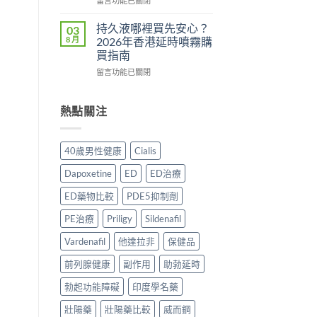
用
留言功能已關閉
法
理
〈Tadacip
完
一
作
香
整
持久液哪裡買先安心？
03
次
用？
港
分
8 月
2026年香港延時噴霧購
講
2026
邊
析
買指南
清
香
度
2026：
楚〉
在
港
買
留言功能已關閉
常
中
〈持
用
正
見
久
家
貨？
副
液
實
2026
熱點關注
作
哪
測
年
用、
裡
評
購
安
買
價〉
買
全
40歲男性健康
Cialis
先
中
渠
服
安
道
用
Dapoxetine
ED
ED治療
心？
＋
方
2026
價
法
ED藥物比較
PDE5抑制劑
年
錢
與
香
完
正
PE治療
Priligy
Sildenafil
港
整
貨
延
Vardenafil
他達拉非
保健品
指
購
時
南〉
買
前列腺健康
副作用
助勃延時
噴
中
指
霧
南〉
勃起功能障礙
印度學名藥
購
中
買
壯陽藥
壯陽藥比較
威而鋼
指