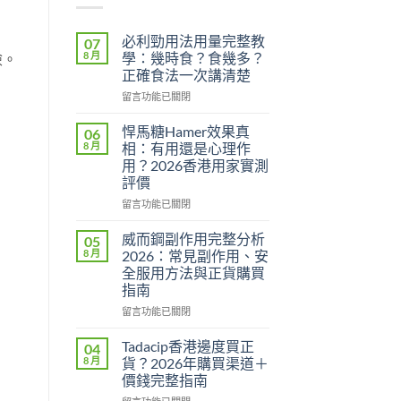
必利勁用法用量完整教
07
8 月
學：幾時食？食幾多？
險。
正確食法一次講清楚
在
留言功能已關閉
〈必
利
悍馬糖Hamer效果真
06
勁
8 月
相：有用還是心理作
用
用？2026香港用家實測
法
評價
用
量
在
留言功能已關閉
完
〈悍
整
馬
威而鋼副作用完整分析
05
教
糖
8 月
2026：常見副作用、安
學：
Hamer
全服用方法與正貨購買
幾
效
指南
時
果
食？
真
在
留言功能已關閉
食
相：
〈威
幾
有
而
Tadacip香港邊度買正
04
多？
用
鋼
8 月
貨？2026年購買渠道＋
正
還
副
價錢完整指南
確
是
作
食
心
在