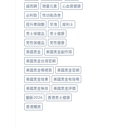
南〉
威而鋼
微量元素
心血管健康
中
必利勁
性功能改善
提升睪固酮
早洩
犀利士
男士保健品
男士健康
男性保健品
男性健康
美國黑金
美國黑金副作用
美國黑金台灣官網
美國黑金哪裡買
美國黑金官網
美國黑金效果
美國黑金有效嗎
美國黑金無效
美國黑金評價
翻新2026
香港男士健康
香港購買