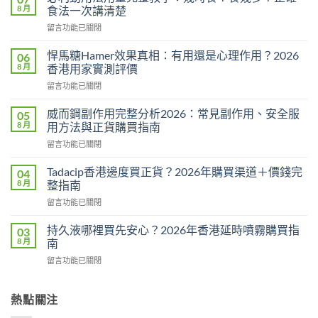
8 月
食法一次講清楚
在
留言功能已關閉
〈必
利
悍馬糖Hamer效果真相：有用還是心理作用？2026
06
勁
8 月
香港用家實測評價
用
在
留言功能已關閉
法
〈悍
用
馬
量
威而鋼副作用完整分析2026：常見副作用、安全服
05
糖
完
8 月
用方法與正貨購買指南
Hamer
整
在
留言功能已關閉
效
教
〈威
果
學：
而
真
Tadacip香港邊度買正貨？2026年購買渠道＋價錢完
04
幾
鋼
相：
8 月
整指南
時
副
有
食？
在
留言功能已關閉
作
用
食
〈Tadacip
用
還
幾
香
完
持久液哪裡買先安心？2026年香港延時噴霧購買指
03
是
多？
港
整
8 月
南
心
正
邊
分
理
確
在
留言功能已關閉
度
析
作
食
〈持
買
2026：
用？
法
久
正
常
2026
一
液
熱點關注
貨？
見
香
次
哪
2026
副
港
講