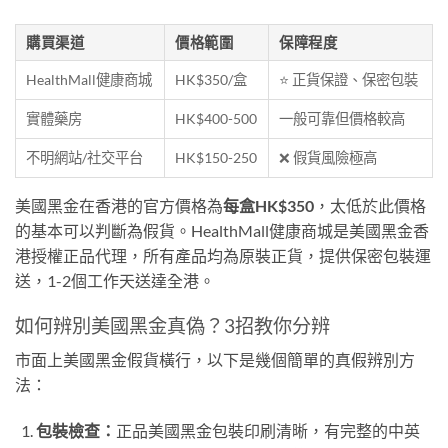
購買渠道
價格範圍
保障程度
HealthMall健康商城
HK$350/盒
⭐ 正貨保證、保密包裝
實體藥房
HK$400-500
一般可靠但價格較高
不明網站/社交平台
HK$150-250
❌ 假貨風險極高
美國黑金在香港的官方價格為
每盒HK$350
，太低於此價格
的基本可以判斷為假貨。HealthMall健康商城是美國黑金香
港授權正品代理，所有產品均為原裝正貨，提供保密包裝運
送，1-2個工作天送達全港。
如何辨別美國黑金真偽？3招教你分辨
市面上美國黑金假貨橫行，以下是幾個簡單的真假辨別方
法：
包裝檢查：
正品美國黑金包裝印刷清晰，有完整的中英