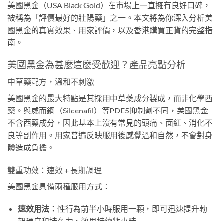
美國黑金（USA Black Gold）在市場上一直擁有良好口碑，
被稱為「評價最好的壯陽藥」之一。本文將為你深入分析美
國黑金的真實效果、用家評價，以及香港購買正貨的完整指
南。
美國黑金為甚麼這麼受歡迎？產品亮點分析
中草藥配方，溫和不刺激
美國黑金的最大特點是其採用中草藥成分製成，而非化學西
藥。與威而鋼（Sildenafil）等PDE5抑制劑不同，美國黑金
不含西藥成分，因此基本上沒有常見的頭痛、面紅、消化不
良等副作用。用家普遍反映服用後感覺溫和自然，不會對身
體造成負擔。
雙重功效：速效 + 長期調理
美國黑金具備兩種服用方式：
速效用法：
性行為前半小時服用一顆，即可迅速提升勃
起硬度和持久力，效果持續數小時