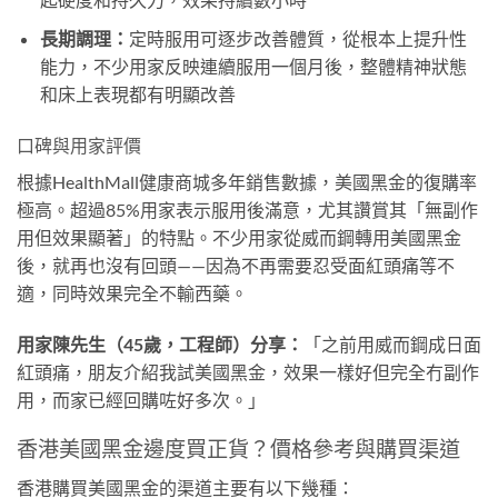
長期調理：
定時服用可逐步改善體質，從根本上提升性
能力，不少用家反映連續服用一個月後，整體精神狀態
和床上表現都有明顯改善
口碑與用家評價
根據HealthMall健康商城多年銷售數據，美國黑金的復購率
極高。超過85%用家表示服用後滿意，尤其讚賞其「無副作
用但效果顯著」的特點。不少用家從威而鋼轉用美國黑金
後，就再也沒有回頭——因為不再需要忍受面紅頭痛等不
適，同時效果完全不輸西藥。
用家陳先生（45歲，工程師）分享：
「之前用威而鋼成日面
紅頭痛，朋友介紹我試美國黑金，效果一樣好但完全冇副作
用，而家已經回購咗好多次。」
香港美國黑金邊度買正貨？價格參考與購買渠道
香港購買美國黑金的渠道主要有以下幾種：