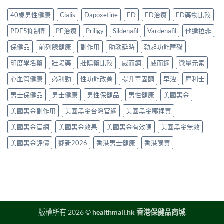
裡
年
作
用
清
買
購
用、
40歲男性健康
Cialis
Dapoxetine
ED
ED治療
ED藥物比較
家
楚〉
先
買
安
實
中
安
渠
全
PDE5抑制劑
PE治療
Priligy
Sildenafil
Vardenafil
他達拉非
測
心？
道
服
評
2026
＋
保健品
前列腺健康
副作用
助勃延時
勃起功能障礙
用
價〉
年
價
方
中
香
印度學名藥
壯陽藥
壯陽藥比較
威而鋼
威而鋼
微量元素
錢
法
港
完
與
延
心血管健康
必利勁
性功能改善
提升睪固酮
早洩
犀利士
整
正
時
指
貨
男士保健品
男士健康
男性保健品
男性健康
美國黑金
噴
南〉
購
霧
中
買
美國黑金副作用
美國黑金台灣官網
美國黑金哪裡買
購
指
買
南〉
美國黑金官網
美國黑金效果
美國黑金有效嗎
美國黑金無效
指
中
南〉
美國黑金評價
翻新2026
香港男士健康
香港購買
中
版權所有 2026 ©
healthmall.hk 香港保健品商城