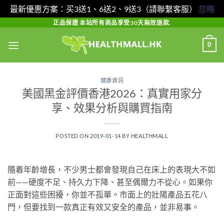
最新優惠方案：买3送1、6送2、9送3（請聯繫客服）
忽略
Skip
正品保證 本站所有商品享受30天無效退款.
to
0
content
健康資訊
美國黑金評價香港2026：真實用家分
享、效果分析與購買指南
POSTED ON
2019-01-14
BY
HEALTHMALL
隨着年齡增長，不少男士都會發現自己在床上的表現大不如
前——硬度不足、持久力下降、甚至偶爾力不從心。如果你
正面對這些困擾，你並不孤單。市面上的壯陽產品五花八
門，但要找到一款真正有效又安全的產品，並非易事。