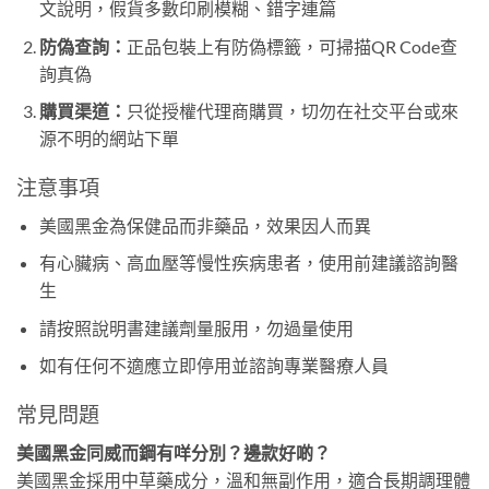
文說明，假貨多數印刷模糊、錯字連篇
防偽查詢：
正品包裝上有防偽標籤，可掃描QR Code查
詢真偽
購買渠道：
只從授權代理商購買，切勿在社交平台或來
源不明的網站下單
注意事項
美國黑金為保健品而非藥品，效果因人而異
有心臟病、高血壓等慢性疾病患者，使用前建議諮詢醫
生
請按照說明書建議劑量服用，勿過量使用
如有任何不適應立即停用並諮詢專業醫療人員
常見問題
美國黑金同威而鋼有咩分別？邊款好啲？
美國黑金採用中草藥成分，溫和無副作用，適合長期調理體