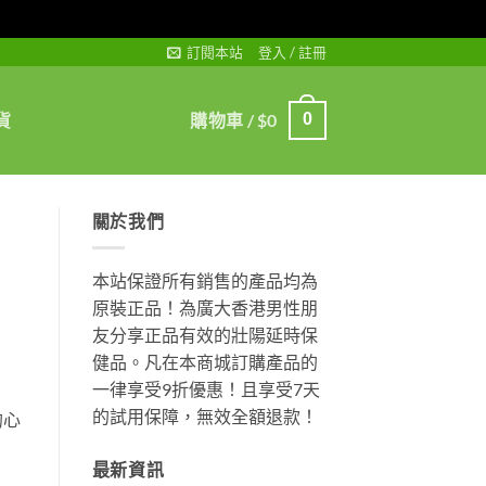
訂閱本站
登入 / 註冊
貨
購物車 /
$
0
0
關於我們
本站保證所有銷售的產品均為
原裝正品！為廣大香港男性朋
友分享正品有效的壯陽延時保
健品。凡在本商城訂購產品的
一律享受9折優惠！且享受7天
的試用保障，無效全額退款！
的心
最新資訊