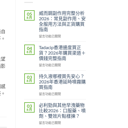
威而鋼副作用完整分析
05
8 月
2026：常見副作用、安
全服用方法與正貨購買
指南
损自
在
留言功能已關閉
环。
〈威
而
Tadacip香港邊度買正
04
鋼
8 月
貨？2026年購買渠道＋
副
價錢完整指南
失望
作
在
面影
用
留言功能已關閉
〈Tadacip
完
香
整
持久液哪裡買先安心？
03
港
分
8 月
2026年香港延時噴霧購
邊
析
们感
買指南
度
2026：
疑。
在
買
留言功能已關閉
常
〈持
正
見
久
貨？
副
必利勁與其他早洩藥物
03
液
2026
作
8 月
比較2026：口服藥、噴
哪
年
用、
劑、雙效片點樣揀？
裡
購
安
在
買
留言功能已關閉
買
全
〈必
先
渠