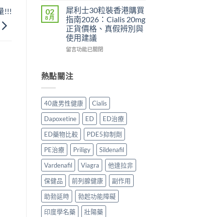
服
利
安
道
用
犀利士30粒裝香港購買
!!
02
勁
心？
＋
方
8 月
指南2026：Cialis 20mg
與
2026
價
法
正貨價格、真假辨別與
其
年
錢
與
使用建議
他
香
完
正
早
港
在
整
留言功能已關閉
貨
洩
延
〈犀
指
購
藥
時
利
南〉
買
物
噴
士
中
熱點關注
指
比
霧
30
南〉
較
購
粒
中
2026：
買
裝
40歲男性健康
Cialis
口
指
香
服
南〉
港
Dapoxetine
ED
ED治療
藥、
中
購
噴
買
ED藥物比較
PDE5抑制劑
劑、
指
雙
南
PE治療
Priligy
Sildenafil
效
2026：
片
Cialis
Vardenafil
Viagra
他達拉非
點
20mg
保健品
前列腺健康
副作用
樣
正
揀？〉
貨
助勃延時
勃起功能障礙
中
價
格、
印度學名藥
壯陽藥
真