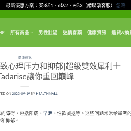
最新優惠方案：买3送1、6送2、9送3（請聯繫客服）
忽略
ME
所有商品
男性壯陽
迷情春藥
健康資訊
退貨&換
健康資訊
致心理压力和抑郁|超級雙效犀利士
r Tadarise讓你重回巔峰
TED ON
2023-09-19
BY
HEALTHMALL
现的障碍，包括阳痿、
早泄
、性欲减退等。这些问题常常给患者
力和抑郁。