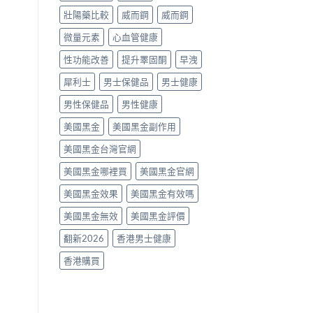
假
壯陽藥比較
威而鋼
威而鋼
辨
別
微量元素
心血管健康
與
使
性功能改善
提升睪固酮
早洩
用
建
犀利士
男士保健品
男士健康
議〉
中
男性保健品
男性健康
美國黑金
美國黑金副作用
美國黑金台灣官網
美國黑金哪裡買
美國黑金官網
美國黑金效果
美國黑金有效嗎
美國黑金無效
美國黑金評價
翻新2026
香港男士健康
香港購買