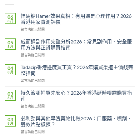
悍馬糖Hamer效果真相：有用還是心理作用？2026
06
8 月
香港用家實測評價
在
留言功能已關閉
〈悍
馬
威而鋼副作用完整分析2026：常見副作用、安全服
05
糖
8 月
用方法與正貨購買指南
Hamer
在
留言功能已關閉
效
〈威
果
而
真
Tadacip香港邊度買正貨？2026年購買渠道＋價錢完
04
鋼
相：
8 月
整指南
副
有
在
留言功能已關閉
作
用
〈Tadacip
用
還
香
完
持久液哪裡買先安心？2026年香港延時噴霧購買指
03
是
港
整
8 月
南
心
邊
分
理
在
留言功能已關閉
度
析
作
〈持
買
2026：
用？
久
正
必利勁與其他早洩藥物比較2026：口服藥、噴劑、
03
常
2026
液
貨？
8 月
雙效片點樣揀？
見
香
哪
2026
副
港
在
留言功能已關閉
裡
年
作
用
〈必
買
購
用、