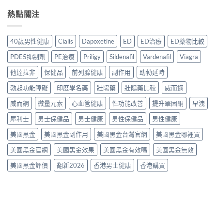
家
利
先
買
安
實
勁
熱點關注
安
渠
全
測
與
心？
道
服
評
其
2026
＋
用
價〉
他
年
價
40歲男性健康
Cialis
Dapoxetine
ED
ED治療
ED藥物比較
方
中
早
香
錢
法
洩
港
完
PDE5抑制劑
PE治療
Priligy
Sildenafil
Vardenafil
Viagra
與
藥
延
整
正
物
時
他達拉非
保健品
前列腺健康
副作用
助勃延時
指
貨
比
噴
南〉
購
較
勃起功能障礙
印度學名藥
壯陽藥
壯陽藥比較
威而鋼
霧
中
買
2026：
購
指
口
威而鋼
微量元素
心血管健康
性功能改善
提升睪固酮
早洩
買
南〉
服
指
中
犀利士
男士保健品
男士健康
男性保健品
男性健康
藥、
南〉
噴
中
美國黑金
美國黑金副作用
美國黑金台灣官網
美國黑金哪裡買
劑、
雙
美國黑金官網
美國黑金效果
美國黑金有效嗎
美國黑金無效
效
片
美國黑金評價
翻新2026
香港男士健康
香港購買
點
樣
揀？〉
中