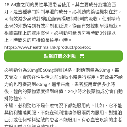
18-64歲之間的男性早泄患者使用。其主要成分為達泊西
汀，是壹種專門抑制早泄的成分。必利勁的藥理機制在於，
可有效減少身體對5羥色胺再攝取抑制劑的吸收，使射精時
出現的沖動得到有效抑制和延遲，從而有效控制早泄癥狀。
根據臨床上的運用案例，必利勁可延長房事時間3分鐘以
上，時間久的可持續長達半小時。
https://www.healthmall.hk/product/poxet60
點擊訂購必利勁
必利勁分為30mg和60mg兩種規格，起始劑量為30mg，每
天壹次，壹般在性生活之前1到3小時進行服用。若效果不給
力的也可提高到60mg。通常來說，患者服用壹個多小時
後，體內的藥物濃度達到峰值。24小時之後藥物成分會自動
排除體外。
不過，必利勁也不是什麽情況下都能服用的。比如，它不能
與硫利達嗪同服，不能在硫利達嗪停服兩周內服用。對達泊
西汀或任何輔料過敏的患者不能服用。有心血管疾病的患者
在服用前必須經身體評估。