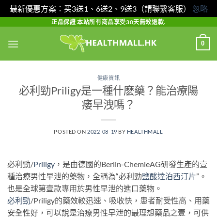
最新優惠方案：买3送1、6送2、9送3（請聯繫客服）
忽略
Skip
正品保證 本站所有商品享受30天無效退款.
to
0
content
健康資訊
必利勁Priligy是一種什麽藥？能治療陽
痿早洩嗎？
POSTED ON
2022-08-19
BY
HEALTHMALL
必利勁/
Priligy
，是由德國的Berlin-ChemieAG研發生產的壹
種治療男性早泄的藥物，全稱為“必利勁
鹽酸達泊西汀片
”。
也是全球第壹款專用於男性早泄的進口藥物。
必利勁
/Priligy的藥效較迅速、吸收快，患者耐受性高、用藥
安全性好，可以說是治療男性早泄的最理想藥品之壹，可供