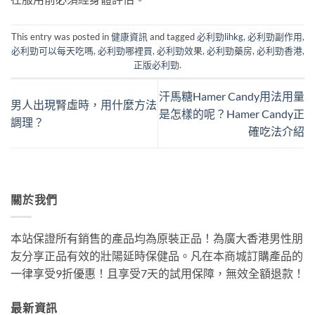
This entry was posted in
健康資訊
and tagged
必利勁lihkg
,
必利勁副作用
,
必利勁可以每天吃嗎
,
必利勁哪裡買
,
必利勁效果
,
必利勁藥房
,
必利勁香港
,
正版必利勁
.
汗馬糖Hamer Candy用法用量
男人出現腎虛時，用什麼方法
是怎樣的呢？Hamer Candy正
調理？
確吃法介紹
關於我們
本站保證所有銷售的產品均為原裝正品！為廣大香港男性朋
友分享正品有效的壯陽延時保健品。凡在本商城訂購產品的
一律享受9折優惠！且享受7天的試用保障，無效全額退款！
最新資訊