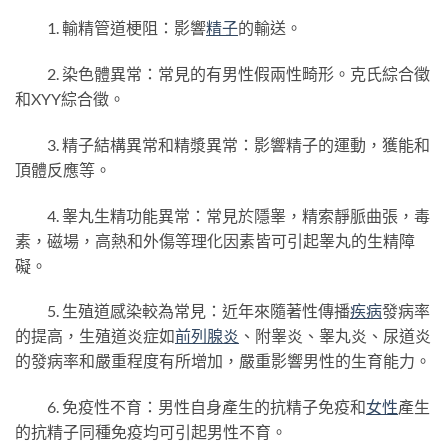
1. 輸精管道梗阻：影響
精子
的輸送。
2. 染色體異常：常見的有男性假兩性畸形。克氏綜合徵
和XYY綜合徵。
3. 精子結構異常和精漿異常：影響精子的運動，獲能和
頂體反應等。
4. 睾丸生精功能異常：常見於隱睾，精索靜脈曲張，毒
素，磁場，高熱和外傷等理化因素皆可引起睾丸的生精障
礙。
5. 生殖道感染較為常見：近年來隨著性傳播
疾病
發病率
的提高，生殖道炎症如
前列腺炎
、附睾炎、睾丸炎、尿道炎
的發病率和嚴重程度有所增加，嚴重影響男性的生育能力。
6. 免疫性不育：男性自身產生的抗精子免疫和
女性
產生
的抗精子同種免疫均可引起男性不育。