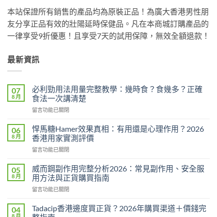
本站保證所有銷售的產品均為原裝正品！為廣大香港男性朋
友分享正品有效的壯陽延時保健品。凡在本商城訂購產品的
一律享受9折優惠！且享受7天的試用保障，無效全額退款！
最新資訊
必利勁用法用量完整教學：幾時食？食幾多？正確
07
8 月
食法一次講清楚
在
留言功能已關閉
〈必
利
悍馬糖Hamer效果真相：有用還是心理作用？2026
06
勁
8 月
香港用家實測評價
用
在
留言功能已關閉
法
〈悍
用
馬
量
威而鋼副作用完整分析2026：常見副作用、安全服
05
糖
完
8 月
用方法與正貨購買指南
Hamer
整
在
留言功能已關閉
效
教
〈威
果
學：
而
真
Tadacip香港邊度買正貨？2026年購買渠道＋價錢完
04
幾
鋼
相：
8 月
時