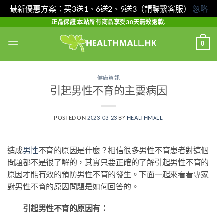
最新優惠方案：买3送1、6送2、9送3（請聯繫客服）
忽略
Skip
正品保證 本站所有商品享受30天無效退款.
to
0
content
健康資訊
引起男性不育的主要病因
POSTED ON
2023-03-23
BY
HEALTHMALL
造成
男性
不育的原因是什麼？相信很多男性不育患者對這個
問題都不是很了解的，其實只要正確的了解引起男性不育的
原因才能有效的預防男性不育的發生。下面一起來看看專家
對男性不育的原因問題是如何回答的。
引起男性不育的原因有：