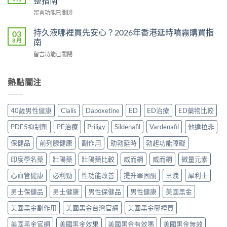
整指南
副
有
食？
在
留言功能已關閉
作
用
食
〈Tadacip
用
還
幾
香
完
持久液哪裡買先安心？2026年香港延時噴霧購買指
03
是
多？
港
整
8 月
南
心
正
邊
分
理
確
在
留言功能已關閉
度
析
作
食
〈持
買
2026：
用？
法
久
正
常
2026
一
液
熱點關注
貨？
見
香
次
哪
2026
副
港
講
裡
年
作
用
清
買
購
用、
40歲男性健康
Cialis
Dapoxetine
ED
ED治療
ED藥物比較
家
楚〉
先
買
安
實
中
安
渠
全
PDE5抑制劑
PE治療
Priligy
Sildenafil
Vardenafil
他達拉非
測
心？
道
服
評
2026
＋
保健品
前列腺健康
副作用
助勃延時
勃起功能障礙
用
價〉
年
價
方
中
香
印度學名藥
壯陽藥
壯陽藥比較
威而鋼
威而鋼
微量元素
錢
法
港
完
與
延
心血管健康
必利勁
性功能改善
提升睪固酮
早洩
犀利士
整
正
時
指
貨
男士保健品
男士健康
男性保健品
男性健康
美國黑金
噴
南〉
購
霧
中
買
美國黑金副作用
美國黑金台灣官網
美國黑金哪裡買
購
指
買
南〉
美國黑金官網
美國黑金效果
美國黑金有效嗎
美國黑金無效
指