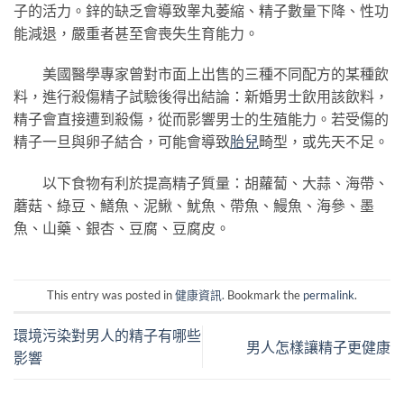
子的活力。鋅的缺乏會導致睾丸萎縮、精子數量下降、性功
能減退，嚴重者甚至會喪失生育能力。
美國醫學專家曾對市面上出售的三種不同配方的某種飲
料，進行殺傷精子試驗後得出結論：新婚男士飲用該飲料，
精子會直接遭到殺傷，從而影響男士的生殖能力。若受傷的
精子一旦與卵子結合，可能會導致
胎兒
畸型，或先天不足。
以下食物有利於提高精子質量：胡蘿蔔、大蒜、海帶、
蘑菇、綠豆、鱔魚、泥鰍、魷魚、帶魚、鰻魚、海參、墨
魚、山藥、銀杏、豆腐、豆腐皮。
This entry was posted in
健康資訊
. Bookmark the
permalink
.
環境污染對男人的精子有哪些
男人怎樣讓精子更健康
影響