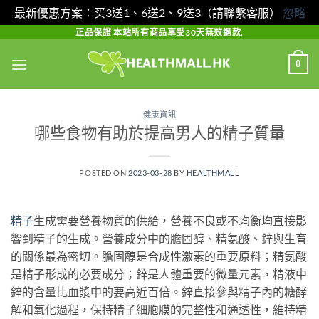
最新優惠方案：买3送1、6送2、9送3（請聯繫客服）
忽略
Skip
正品保證 本站所有商品享受30天無效退款.
to
0
content
健康資訊
哪些食物有助於提高男人的精子質量
POSTED ON
2023-03-28
BY
HEALTHMALL
精子
生成需要營養物質的供給，營養不良或不均衡均直接影
響到精子的生成。營養成分中的膽固醇、精氨酸、鋅與生育
的關係最為密切。膽固醇是合成性激素的重要原料；精氨酸
是精子形成的必要成分；鋅是人體重要的微量元素，精液中
鋅的含量比血漿中的要高近百倍。鋅直接參與精子內的糖酵
解和氧化過程，保持精子細胞膜的完整性和通透性，維持精