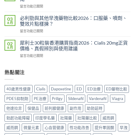
邊
分
在
留言功能已關閉
度
析
〈持
買
2026：
久
正
必利勁與其他早洩藥物比較2026：口服藥、噴劑、
03
常
液
貨？
8 月
雙效片點樣揀？
見
哪
2026
副
在
留言功能已關閉
裡
年
作
〈必
買
購
用、
利
先
犀利士30粒裝香港購買指南2026：Cialis 20mg正貨
02
買
安
勁
安
8 月
價格、真假辨別與使用建議
渠
全
與
心？
道
服
在
留言功能已關閉
其
2026
＋
用
〈犀
他
年
價
方
利
早
香
錢
法
士
熱點關注
洩
港
完
與
30
藥
延
整
正
粒
物
時
指
貨
裝
比
噴
40歲男性健康
Cialis
Dapoxetine
ED
ED治療
ED藥物比較
南〉
購
香
較
霧
中
買
港
2026：
購
PDE5抑制劑
PE治療
Priligy
Sildenafil
Vardenafil
Viagra
指
購
口
買
南〉
買
服
他達拉非
保健品
前列腺健康
副作用
助勃延時
指
中
指
藥、
南〉
南
勃起功能障礙
印度學名藥
壯陽藥
壯陽藥比較
威而鋼
噴
中
2026：
劑、
Cialis
威而鋼
微量元素
心血管健康
性功能改善
提升睪固酮
早洩
雙
20mg
效