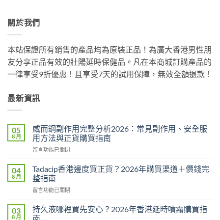
關於我們
本站保證所有銷售的產品均為原裝正品！為廣大香港男性朋
友分享正品有效的壯陽延時保健品。凡在本商城訂購產品的
一律享受9折優惠！且享受7天的試用保障，無效全額退款！
最新資訊
威而鋼副作用完整分析2026：常見副作用、安全服
05
8 月
用方法與正貨購買指南
在
留言功能已關閉
〈威
而
Tadacip香港邊度買正貨？2026年購買渠道＋價錢完
04
鋼
8 月
整指南
副
在
留言功能已關閉
作
〈Tadacip
用
香
完
持久液哪裡買先安心？2026年香港延時噴霧購買指
03
港
整
8 月
南