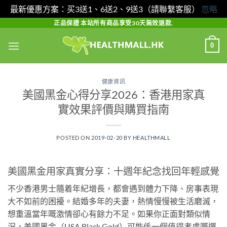
最新優惠方案：买3送1、6送2、9送3（請聯繫客服）
忽略
Skip
正品保證 本站所有商品享受30天無效退款.
to
0
content
健康資訊
美國黑金心得分享2026：香港用家真
實效果評價與購買指南
POSTED ON
2019-02-20
BY
HEALTHMALL
美國黑金用家真實分享：十週年紀念找回年輕感覺
不少香港男士隨着年紀增長，都會遇到體力下降、房事表現
大不如前的困擾。結婚多年的夫妻，熱情慢慢被生活磨滅，
想重溫當年嘅激情卻心有餘力不足。如果你正面對類似情
況，美國黑金（USA Black Gold）可能係一個值得考慮嘅選