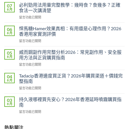
必利勁用法用量完整教學：幾時食？食幾多？正確
07
8 月
食法一次講清楚
在
留言功能已關閉
〈必
利
悍馬糖Hamer效果真相：有用還是心理作用？2026
06
勁
8 月
香港用家實測評價
用
在
留言功能已關閉
法
〈悍
用
馬
量
威而鋼副作用完整分析2026：常見副作用、安全服
05
糖
完
8 月
用方法與正貨購買指南
Hamer
整
在
留言功能已關閉
效
教
〈威
果
學：
而
真
Tadacip香港邊度買正貨？2026年購買渠道＋價錢完
04
幾
鋼
相：
8 月
整指南
時
副
有
食？
在
留言功能已關閉
作
用
食
〈Tadacip
用
還
幾
香
完
持久液哪裡買先安心？2026年香港延時噴霧購買指
03
是
多？
港
整
8 月
南
心
正
邊
分
理
確
在
留言功能已關閉
度
析
作
食
〈持
買
2026：
用？
法
久
正
常
2026
一
液
熱點關注
貨？
見
香