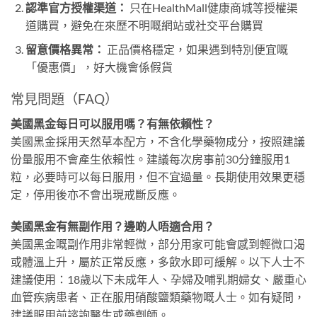
認準官方授權渠道：
只在HealthMall健康商城等授權渠
道購買，避免在來歷不明嘅網站或社交平台購買
留意價格異常：
正品價格穩定，如果遇到特別便宜嘅
「優惠價」，好大機會係假貨
常見問題（FAQ）
美國黑金每日可以服用嗎？有無依賴性？
美國黑金採用天然草本配方，不含化學藥物成分，按照建議
份量服用不會產生依賴性。建議每次房事前30分鐘服用1
粒，必要時可以每日服用，但不宜過量。長期使用效果更穩
定，停用後亦不會出現戒斷反應。
美國黑金有無副作用？邊啲人唔適合用？
美國黑金嘅副作用非常輕微，部分用家可能會感到輕微口渴
或體溫上升，屬於正常反應，多飲水即可緩解。以下人士不
建議使用：18歲以下未成年人、孕婦及哺乳期婦女、嚴重心
血管疾病患者、正在服用硝酸鹽類藥物嘅人士。如有疑問，
建議服用前諮詢醫生或藥劑師。