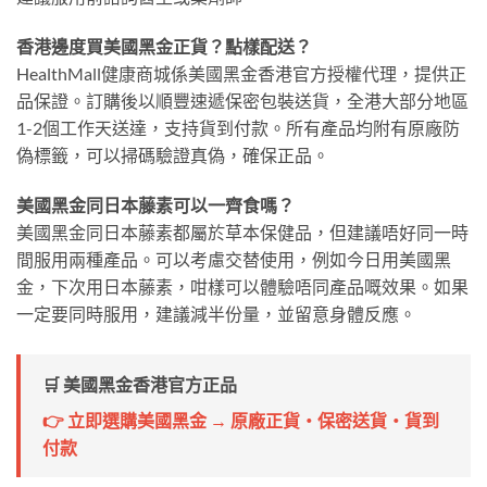
香港邊度買美國黑金正貨？點樣配送？
HealthMall健康商城係美國黑金香港官方授權代理，提供正
品保證。訂購後以順豐速遞保密包裝送貨，全港大部分地區
1-2個工作天送達，支持貨到付款。所有產品均附有原廠防
偽標籤，可以掃碼驗證真偽，確保正品。
美國黑金同日本藤素可以一齊食嗎？
美國黑金同日本藤素都屬於草本保健品，但建議唔好同一時
間服用兩種產品。可以考慮交替使用，例如今日用美國黑
金，下次用日本藤素，咁樣可以體驗唔同產品嘅效果。如果
一定要同時服用，建議減半份量，並留意身體反應。
🛒 美國黑金香港官方正品
👉 立即選購美國黑金 → 原廠正貨・保密送貨・貨到
付款