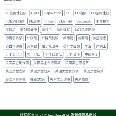
次
哪
2026
副
港
講
裡
年
作
用
清
買
購
用、
40歲男性健康
Cialis
Dapoxetine
ED
ED治療
ED藥物比較
家
楚〉
先
買
安
實
中
安
渠
全
PDE5抑制劑
PE治療
Priligy
Sildenafil
Vardenafil
他達拉非
測
心？
道
服
評
2026
＋
保健品
前列腺健康
副作用
助勃延時
勃起功能障礙
用
價〉
年
價
方
中
香
印度學名藥
壯陽藥
壯陽藥比較
威而鋼
威而鋼
微量元素
錢
法
港
完
與
延
心血管健康
必利勁
性功能改善
提升睪固酮
早洩
犀利士
整
正
時
指
貨
男士保健品
男士健康
男性保健品
男性健康
美國黑金
噴
南〉
購
霧
中
買
美國黑金副作用
美國黑金台灣官網
美國黑金哪裡買
購
指
買
南〉
美國黑金官網
美國黑金效果
美國黑金有效嗎
美國黑金無效
指
中
南〉
美國黑金評價
翻新2026
香港男士健康
香港購買
中
版權所有 2026 ©
healthmall.hk 香港保健品商城