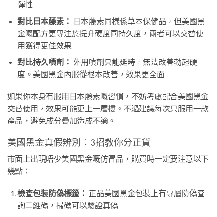
彈性
對比日本藤素：
日本藤素同樣係草本保健品，但美國黑
金嘅配方更專注於提升硬度同持久度，兩者可以交替使
用獲得更佳效果
對比持久噴劑：
外用噴劑只能延時，無法改善勃起硬
度。美國黑金內服從根本改善，效果更全面
如果你本身有服用日本藤素嘅習慣，不妨考慮配合美國黑金
交替使用，效果可能更上一層樓。不過建議每次只服用一款
產品，避免成分疊加造成不適。
美國黑金真假辨別：3招教你分正貨
市面上出現唔少美國黑金嘅仿冒品，購買時一定要注意以下
幾點：
檢查包裝防偽標籤：
正品美國黑金包裝上有專屬防偽查
詢二維碼，掃碼可以驗證真偽