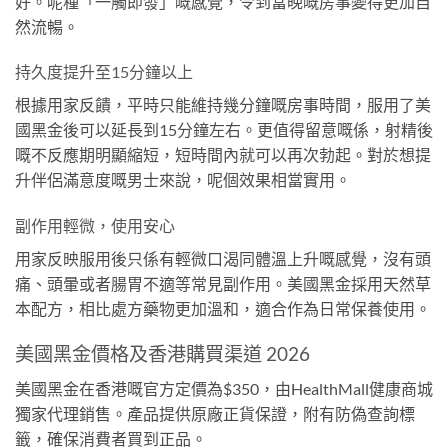
好。呢種「一觸即發」嘅感覺，令到當晚嘅房事變得更加自
然流暢。
持久度提升至15分鐘以上
根據用家反饋，平時只能維持幾分鐘嘅房事時間，服用了美
國黑金後可以延長到15分鐘左右。更值得留意嘅係，射精後
嘅不反應期明顯縮短，短時間內就可以再次勃起。對於想提
升伴侶滿意度嘅男士來說，呢個效果相當實用。
副作用輕微，使用安心
用家反映服用後只係有輕微口渴同體溫上升嘅感覺，沒有頭
痛、頭暈或者腸胃不適等常見副作用。美國黑金採用天然草
本配方，相比處方藥物更加溫和，適合作為日常保養使用。
美國黑金價格及香港購買渠道 2026
美國黑金在香港嘅官方定價為$350，由HealthMall健康商城
獨家代理銷售。產品提供原廠正貨保證，附有防偽查詢標
籤，確保消費者買到正品。