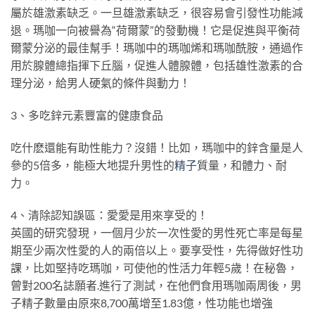
屬於雄激素缺乏。一旦雄激素缺乏，很容易會引發性功能減
退。瑪咖一向被譽為“荷爾蒙”的發動機！它是促進與平衡荷
爾蒙分泌的最佳幫手！瑪咖中的瑪咖烯和瑪咖酰胺，通過作
用於腺體總指揮下丘腦，促進人體腺體，包括雄性激素的合
理分泌，給男人硬氣的條件與動力！
3、多吃鋅元素豐富的健康食品
吃什麽還能有助性能力？沒錯！比如，瑪咖中的鋅含量是人
參的5倍多，能極大地提升男性的
精子
質量，和體力、耐
力。
4、清除認知誤區：愛愛是用來享受的！
英國的研究發現，一個月少於一次性愛的男性死亡率是每星
期至少兩次性愛的人的兩倍以上。要享受性，先得做好性功
課，比如堅持吃瑪咖，可使他的性活力年輕5歲！在秘魯，
曾對200名誌願者
.
進行了測試，在他們食用瑪咖兩周後，男
子精子數量由原來8,700萬增至1.83億，性功能也增強