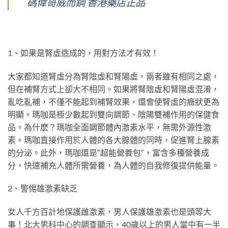
碼偉哥威而鋼 香港藥店正品
1、如果是腎虛造成的，用對方法才有效！
大家都知道腎虛分為腎陰虛和腎陽虛，兩者雖有相同之處，
但在補腎方式上卻大不相同。如果將腎陰虛和腎陽虛混淆，
亂吃亂補，不僅不能起到補腎效果，還會使腎虛的癥狀更為
明顯。瑪咖是極少數起到雙向調節、陰陽雙補作用的保健食
品。為什麽？瑪咖全面調節體內激素水平，無需外源性激
素。瑪咖直接作用於人體的各大腺體的同時，促進腎上腺素
的分泌。此外，瑪咖還是“超能營養包”，富含多種營養成
分，快速補充人體所需營養，為人體的自我修復提供能量。
2、警惕雄激素缺乏
女人千方百計地保護雌激素，男人保護雄激素也是頭等大
事！北大男科中心的調查顯示，40歲以上的男人當中有一半