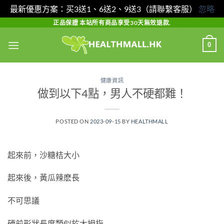
最新優惠方案：买3送1、6送2、9送3（請聯繫客服）
忽略
Skip
正品保證 本站所有商品享受30天無效退款.
to
0
content
健康資訊
做到以下4點，男人不硬都難！
POSTED ON
2023-09-15
BY
HEALTHMALL
起來前，沙糖桔大小
起來後，黃瓜辣麽長
不可思議
硬前形狀長度類似於大拇指