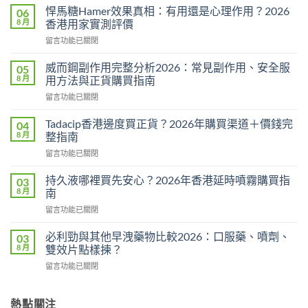
悍馬糖Hamer效果真相：有用還是心理作用？2026
06
8 月
香港用家實測評價
在
留言功能已關閉
〈悍
馬
威而鋼副作用完整分析2026：常見副作用、安全服
05
糖
8 月
用方法與正貨購買指南
Hamer
在
留言功能已關閉
效
〈威
果
而
真
Tadacip香港邊度買正貨？2026年購買渠道＋價錢完
04
鋼
相：
8 月
整指南
副
有
在
留言功能已關閉
作
用
〈Tadacip
用
還
香
完
持久液哪裡買先安心？2026年香港延時噴霧購買指
03
是
港
整
8 月
南
心
邊
分
理
在
留言功能已關閉
度
析
作
〈持
買
2026：
用？
久
正
必利勁與其他早洩藥物比較2026：口服藥、噴劑、
03
常
2026
液
貨？
8 月
雙效片點樣揀？
見
香
哪
2026
副
港
在
留言功能已關閉
裡
年
作
用
〈必
買
購
用、
家
利
先
買
安
實
勁
熱點關注
安
渠
全