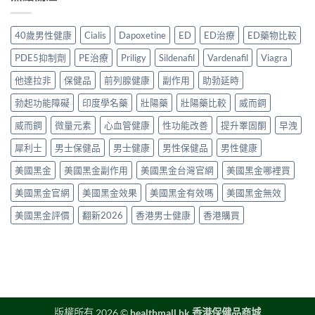
測
與
心？
道
服
評
其
2026
＋
用
價〉
他
年
價
40歲男性健康
Cialis
Dapoxetine
ED
ED治療
ED藥物比較
方
中
早
香
錢
法
洩
港
完
PDE5抑制劑
PE治療
Priligy
Sildenafil
Vardenafil
Viagra
與
藥
延
整
正
物
時
他達拉非
保健品
前列腺健康
副作用
助勃延時
指
貨
比
噴
南〉
購
較
勃起功能障礙
印度學名藥
壯陽藥
壯陽藥比較
威而鋼
霧
中
買
2026：
購
指
口
威而鋼
微量元素
心血管健康
性功能改善
提升睪固酮
早洩
買
南〉
服
指
中
犀利士
男士保健品
男士健康
男性保健品
男性健康
藥、
南〉
噴
中
美國黑金
美國黑金副作用
美國黑金台灣官網
美國黑金哪裡買
劑、
雙
美國黑金官網
美國黑金效果
美國黑金有效嗎
美國黑金無效
效
片
美國黑金評價
翻新2026
香港男士健康
香港購買
點
樣
揀？〉
中
版權所有 2026 ©
healthmall.hk 香港保健品商城