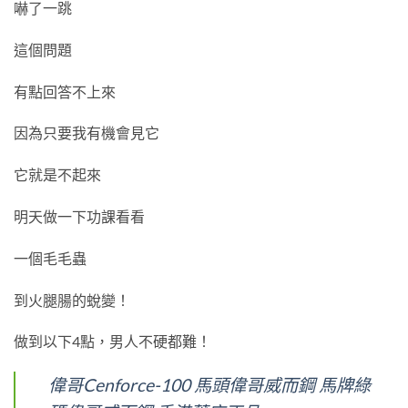
嚇了一跳
這個問題
有點回答不上來
因為只要我有機會見它
它就是不起來
明天做一下功課看看
一個毛毛蟲
到火腿腸的蛻變！
做到以下4點，男人不硬都難！
偉哥Cenforce-100 馬頭偉哥威而鋼 馬牌綠