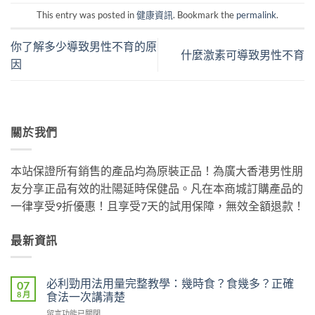
This entry was posted in
健康資訊
. Bookmark the
permalink
.
你了解多少導致男性不育的原
什麼激素可導致男性不育
因
關於我們
本站保證所有銷售的產品均為原裝正品！為廣大香港男性朋
友分享正品有效的壯陽延時保健品。凡在本商城訂購產品的
一律享受9折優惠！且享受7天的試用保障，無效全額退款！
最新資訊
必利勁用法用量完整教學：幾時食？食幾多？正確
07
8 月
食法一次講清楚
在
留言功能已關閉