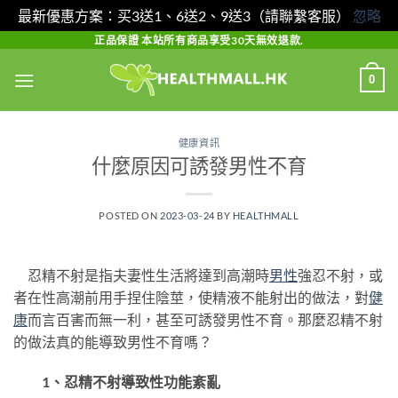
最新優惠方案：买3送1、6送2、9送3（請聯繫客服）
忽略
Skip
正品保證 本站所有商品享受30天無效退款.
to
0
content
健康資訊
什麼原因可誘發男性不育
POSTED ON
2023-03-24
BY
HEALTHMALL
忍精不射是指夫妻性生活將達到高潮時
男性
強忍不射，或
者在性高潮前用手捏住陰莖，使精液不能射出的做法，對
健
康
而言百害而無一利，甚至可誘發男性不育。那麼忍精不射
的做法真的能導致男性不育嗎？
1、忍精不射導致性功能紊亂