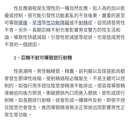
性反應過程是生理性的一種自然反應，如人為的加以乾
擾或控制，很可能引發性功能紊亂的不良後果，嚴重的甚至
可導致
陽痿
、
早洩
等
性功能障礙
或不
射精
症，從而誘發男性
不育。另外，長期忍精不射也會影響男女雙方的性生活和
諧，導致性快感減弱，引發性慾減退等症狀，也是造成男性
不育的一個誘因。
2、忍精不射可導致逆行射精
性高潮時，男性輸精管、精囊、前列腺以及尿道肌肉都
會發生節律性收縮，使射精過程必鬚髮生，不是主觀可以控
制的，如強行用手捏住陰莖使精液不能排出，很容易導致精
液被迫向後方倒流，衝破膀胱內口而進入膀胱，即形成逆行
射精。如長期逆行射精，就會形成一種條件反射，即使不捏
住陰莖也會發生，進而導致精液無法正常排出而影響男性正
常生育功能。