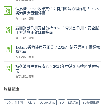
〈必
利
悍馬糖Hamer效果真相：有用還是心理作用？2026
06
勁
8 月
香港用家實測評價
用
在
留言功能已關閉
法
〈悍
用
馬
量
威而鋼副作用完整分析2026：常見副作用、安全服
05
糖
完
8 月
用方法與正貨購買指南
Hamer
整
在
留言功能已關閉
效
教
〈威
果
學：
而
真
Tadacip香港邊度買正貨？2026年購買渠道＋價錢完
04
幾
鋼
相：
8 月
整指南
時
副
有
食？
在
留言功能已關閉
作
用
食
〈Tadacip
用
還
幾
香
完
持久液哪裡買先安心？2026年香港延時噴霧購買指
03
是
多？
港
整
8 月
南
心
正
邊
分
理
確
在
留言功能已關閉
度
析
作
食
〈持
買
2026：
用？
法
久
正
常
2026
一
液
熱點關注
貨？
見
香
次
哪
2026
副
港
講
裡
年
作
用
清
買
購
用、
40歲男性健康
Cialis
Dapoxetine
ED
ED治療
ED藥物比較
家
楚〉
先
買