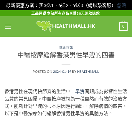
最新優惠方案：买3送1、6送2、9送3（請聯繫客服）
忽略
Skip
正品保證 本站所有商品享受30天無效退款.
to
0
content
健康資訊
中醫按摩緩解香港男性早洩的四害
POSTED ON
2024-01-19
BY
HEALTHMALL
香港男性在現代快節奏的生活中，
早洩
問題成為影響性生活
品質的常見困擾。中醫按摩被視為一種自然而有效的治療方
式，能夠針對早洩的根本原因進行調理，解除病情的四害。
以下是中醫按摩如何緩解香港男性早洩的具體方法。