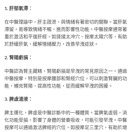
1. 肝郁氣滯：
在中醫理論中，肝主疏泄，與情緒有著密切的關聯。當肝氣
滯留，易導致情緒不暢，進而影響性功能。中醫按摩通常著
重於激活和平復肝經，如搓揉太冲穴、按摩太陽穴等，有助
於舒緩肝氣，緩解情緒壓力，改善早洩症狀。
2. 腎陽虧損：
中醫認為腎主藏精，腎陽虧損是早洩的常見原因之一。通過
中醫按摩，特別是按摩腰部和腎經穴位，可以刺激腎臟的功
能，補充腎陽，提高性功能，從而緩解早洩的困擾。
3. 脾虛湯液：
脾主運化，脾虛是中醫診斷中的一種體質。當脾氣虛弱，消
化功能受損，影響了身體的營養吸收，可能引發早洩。中醫
按摩可以通過激活脾經的穴位，如按摩足三里穴，有助於增