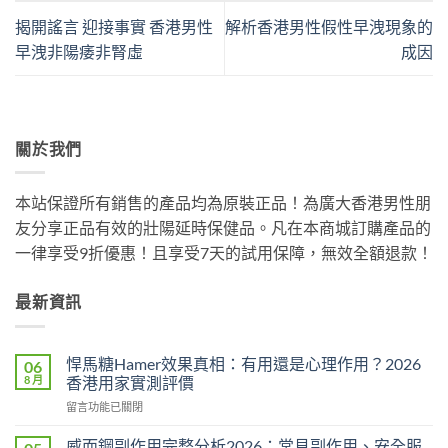
揭開謠言 迎接事實 香港男性
解析香港男性假性早洩現象的
早洩非陽痿非腎虛
成因
關於我們
本站保證所有銷售的產品均為原裝正品！為廣大香港男性朋
友分享正品有效的壯陽延時保健品。凡在本商城訂購產品的
一律享受9折優惠！且享受7天的試用保障，無效全額退款！
最新資訊
悍馬糖Hamer效果真相：有用還是心理作用？2026
06
8 月
香港用家實測評價
在
留言功能已關閉
〈悍
馬
威而鋼副作用完整分析2026：常見副作用、安全服