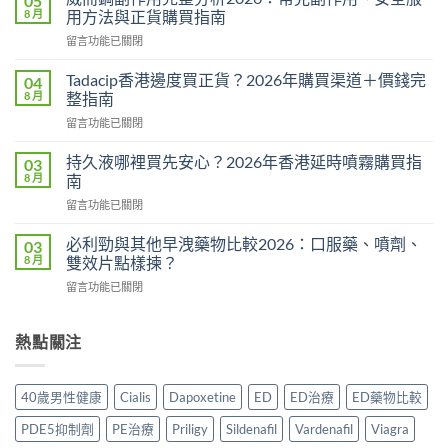
05
糖
8 月
用方法與正貨購買指南
Hamer
在
留言功能已關閉
效
〈威
果
而
真
Tadacip香港邊度買正貨？2026年購買渠道＋價錢完
04
鋼
相：
8 月
整指南
副
有
在
留言功能已關閉
作
用
〈Tadacip
用
還
香
完
持久液哪裡買先安心？2026年香港延時噴霧購買指
03
是
港
整
8 月
南
心
邊
分
理
在
留言功能已關閉
度
析
作
〈持
買
2026：
用？
久
正
必利勁與其他早洩藥物比較2026：口服藥、噴劑、
03
常
2026
液
貨？
8 月
雙效片點樣揀？
見
香
哪
2026
副
港
在
留言功能已關閉
裡
年
作
用
〈必
買
購
用、
家
利
先
買
安
實
勁
熱點關注
安
渠
全
測
與
心？
道
服
評
其
2026
＋
用
價〉
他
年
價
40歲男性健康
Cialis
Dapoxetine
ED
ED治療
ED藥物比較
方
中
早
香
錢
法
洩
港
完
PDE5抑制劑
PE治療
Priligy
Sildenafil
Vardenafil
Viagra
與
藥
延
整
正