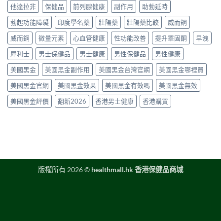
物
時
他達拉非
保健品
前列腺健康
副作用
助勃延時
指
貨
比
噴
南〉
購
較
勃起功能障礙
印度學名藥
壯陽藥
壯陽藥比較
威而鋼
霧
中
買
2026：
購
指
口
威而鋼
微量元素
心血管健康
性功能改善
提升睪固酮
早洩
買
南〉
服
指
中
犀利士
男士保健品
男士健康
男性保健品
男性健康
藥、
南〉
噴
中
美國黑金
美國黑金副作用
美國黑金台灣官網
美國黑金哪裡買
劑、
雙
美國黑金官網
美國黑金效果
美國黑金有效嗎
美國黑金無效
效
片
美國黑金評價
翻新2026
香港男士健康
香港購買
點
樣
揀？〉
中
版權所有 2026 ©
healthmall.hk 香港保健品商城