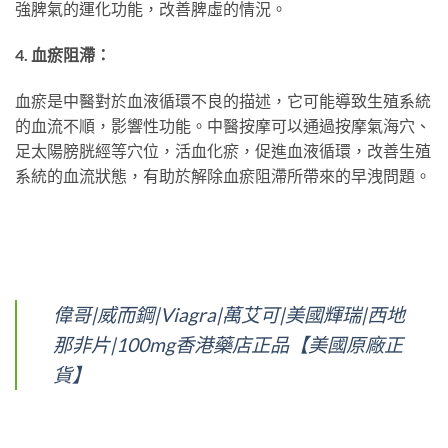
強脾氣的運化功能，改善脾虛的情況。
4. 血瘀阻滯：
血瘀是中醫對於血液循環不良的描述，它可能導致生殖系統
的血流不順，影響性功能。中醫按摩可以通過按摩氣海穴、
足太陽膀胱經等穴位，活血化瘀，促進血液循環，改善生殖
系統的血流狀態，有助於解除血瘀阻滯所帶來的早洩問題。
偉哥|威而鋼|Viagra|萬艾可|美國輝瑞|西地
那非片|100mg香港藥店正品【美國原廠正
貨】