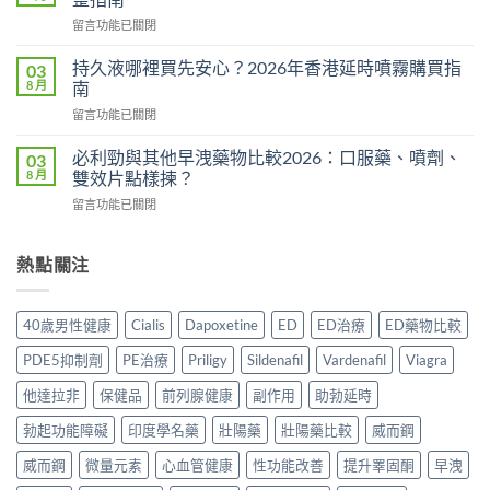
副
有
在
留言功能已關閉
作
用
〈Tadacip
用
還
香
完
持久液哪裡買先安心？2026年香港延時噴霧購買指
03
是
港
整
8 月
南
心
邊
分
理
在
留言功能已關閉
度
析
作
〈持
買
2026：
用？
久
正
必利勁與其他早洩藥物比較2026：口服藥、噴劑、
03
常
2026
液
貨？
8 月
雙效片點樣揀？
見
香
哪
2026
副
港
在
留言功能已關閉
裡
年
作
用
〈必
買
購
用、
家
利
先
買
安
實
勁
熱點關注
安
渠
全
測
與
心？
道
服
評
其
2026
＋
用
價〉
他
年
價
40歲男性健康
Cialis
Dapoxetine
ED
ED治療
ED藥物比較
方
中
早
香
錢
法
洩
港
完
PDE5抑制劑
PE治療
Priligy
Sildenafil
Vardenafil
Viagra
與
藥
延
整
正
物
時
他達拉非
保健品
前列腺健康
副作用
助勃延時
指
貨
比
噴
南〉
購
較
勃起功能障礙
印度學名藥
壯陽藥
壯陽藥比較
威而鋼
霧
中
買
2026：
購
指
口
威而鋼
微量元素
心血管健康
性功能改善
提升睪固酮
早洩
買
南〉
服
指