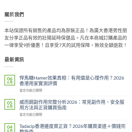
關於我們
本站保證所有銷售的產品均為原裝正品！為廣大香港男性朋
友分享正品有效的壯陽延時保健品。凡在本商城訂購產品的
一律享受9折優惠！且享受7天的試用保障，無效全額退款！
最新資訊
悍馬糖Hamer效果真相：有用還是心理作用？2026
06
8 月
香港用家實測評價
在
留言功能已關閉
〈悍
馬
威而鋼副作用完整分析2026：常見副作用、安全服
05
糖
8 月
用方法與正貨購買指南
Hamer
在
留言功能已關閉
效
〈威
果
而
真
Tadacip香港邊度買正貨？2026年購買渠道＋價錢完
04
鋼
相：
8 月
整指南