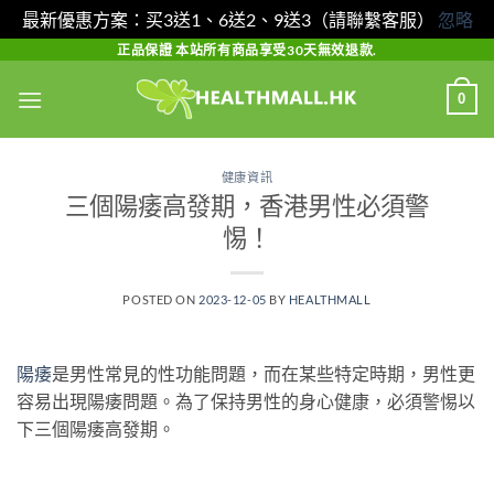
最新優惠方案：买3送1、6送2、9送3（請聯繫客服）
忽略
Skip
正品保證 本站所有商品享受30天無效退款.
to
0
content
健康資訊
三個陽痿高發期，香港男性必須警
惕！
POSTED ON
2023-12-05
BY
HEALTHMALL
陽痿
是男性常見的性功能問題，而在某些特定時期，男性更
容易出現陽痿問題。為了保持男性的身心健康，必須警惕以
下三個陽痿高發期。