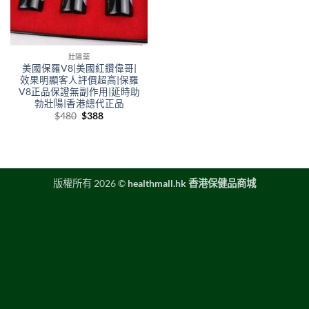
壯陽藥
美國保羅V8|美國紅鑽偉哥|
效果明顯客人評價超高|保羅
V8正品保證無副作用|延時助
勃壯陽|香港總代正品
Original
Current
$
480
$
388
price
price
was:
is:
$480.
$388.
版權所有 2026 ©
healthmall.hk 香港保健品商城