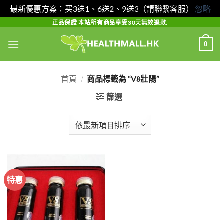
最新優惠方案：买3送1、6送2、9送3（請聯繫客服）
忽略
Skip
正品保證 本站所有商品享受30天無效退款.
to
0
content
首頁
/
商品標籤為 “V8壯陽”
篩選
特惠