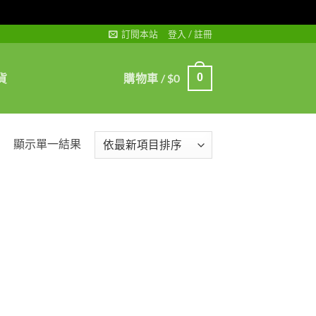
訂閱本站
登入 / 註冊
貨
購物車 /
$
0
0
顯示單一結果