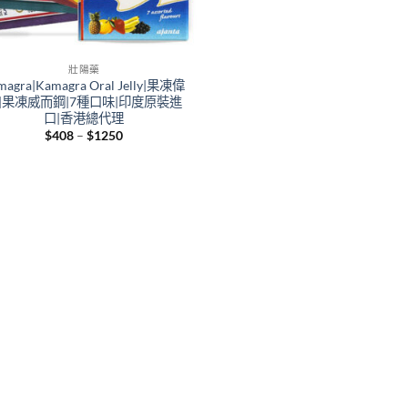
壯陽藥
magra|Kamagra Oral Jelly|果凍偉
|果凍威而鋼|7種口味|印度原裝進
口|香港總代理
Price
$
408
–
$
1250
range:
$408
through
$1250