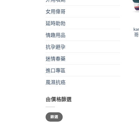
女用偉哥
+
延時助勃
ka
哥
情趣用品
抗孕避孕
迷情春藥
進口專區
風濕抗癌
由價格篩選
最
最
篩選
低
高
價
價
格
格