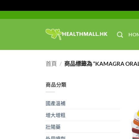
Skip
to
content
HO
首頁
/
商品標籤為 “KAMAGRA ORAL 
商品分類
國產溫補
增大增粗
壯陽藥
外用噴劑