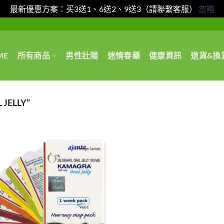
最新優惠方案：买3送1、6送2、9送3（請聯繫客服）
忽略
ME
所有商品
男性壯陽
迷情春藥
健康資訊
退貨&換
JELLY”