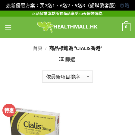
最新優惠方案：买3送1、6送2、9送3（請聯繫客服）
忽略
Skip
正品保證 本站所有商品享受30天無效退款.
to
0
content
首頁
/
商品標籤為 “CIALIS香港”
篩選
特惠