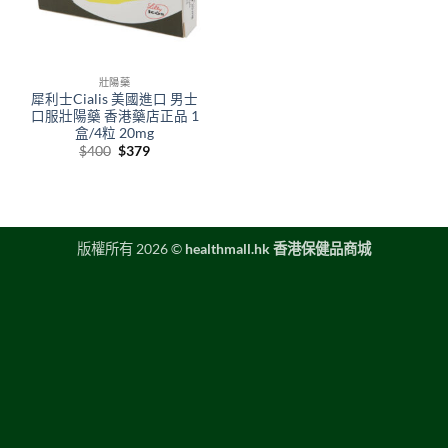
壯陽藥
犀利士Cialis 美國進口 男士
口服壯陽藥 香港藥店正品 1
盒/4粒 20mg
Original
Current
$
400
$
379
price
price
was:
is:
$400.
$379.
版權所有 2026 ©
healthmall.hk 香港保健品商城