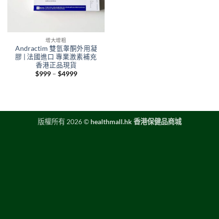
增大增粗
Andractim 雙氫睾酮外用凝
膠 | 法國進口 專業激素補充
香港正品現貨
Price
$
999
–
$
4999
range:
$999
through
$4999
版權所有 2026 ©
healthmall.hk 香港保健品商城