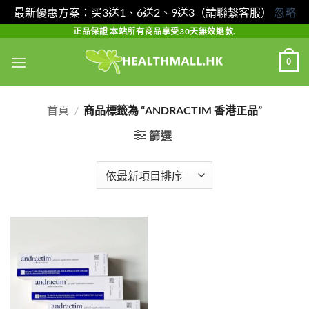
最新優惠方案：买3送1、6送2、9送3（請聯繫客服）
忽略
Skip
正品保證 本站所有商品享受30天無效退款.
to
0
content
首頁
/
商品標籤為 “ANDRACTIM 香港正品”
篩選