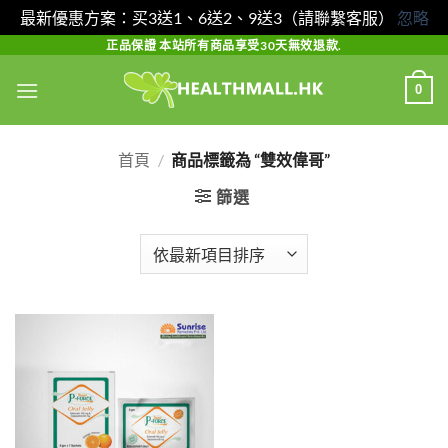
最新優惠方案：买3送1、6送2、9送3（請聯繫客服）
忽略
Skip
正品保證 本站所有商品享受30天無效退款.
to
0
content
首頁
/
商品標籤為 “雙效偉哥”
篩選