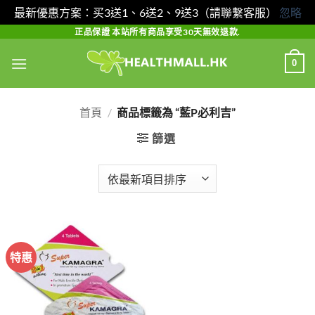
最新優惠方案：买3送1、6送2、9送3（請聯繫客服）
忽略
Skip
正品保證 本站所有商品享受30天無效退款.
to
0
content
首頁
/
商品標籤為 “藍P必利吉”
篩選
特惠