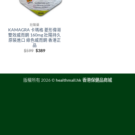
壯陽藥
KAMAGRA 卡瑪格 菱形偉哥
雙效威而鋼 160mg 壯陽持久
原裝進口 綠色威而鋼 香港正
品
Original
Current
$
599
$
389
price
price
was:
is:
$599.
$389.
版權所有 2026 ©
healthmall.hk 香港保健品商城