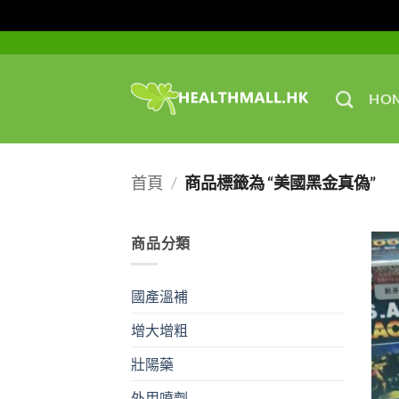
Skip
to
content
HO
首頁
/
商品標籤為 “美國黑金真偽”
商品分類
國產溫補
增大增粗
壯陽藥
外用噴劑