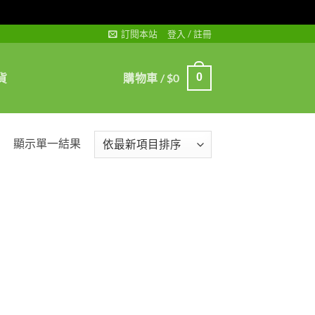
訂閱本站
登入 / 註冊
貨
購物車 /
$
0
0
顯示單一結果