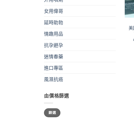
女用偉哥
+
延時助勃
美國
情趣用品
抗孕避孕
迷情春藥
進口專區
風濕抗癌
由價格篩選
最
最
篩選
低
高
價
價
格
格