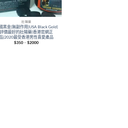
壯陽藥
黑金|無副作用|USA Black Gold|
評價最好的壯陽藥|香港官網正
品|2020最受香港男性喜愛產品
Price
$
350
–
$
2000
range:
$350
through
$2000