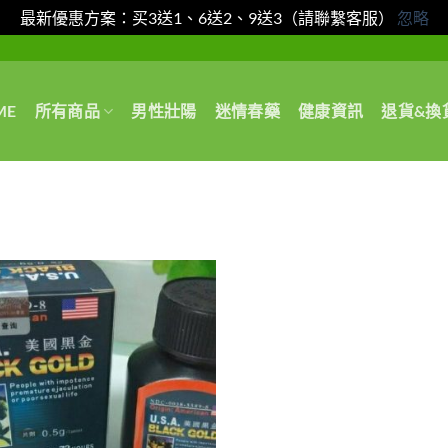
最新優惠方案：买3送1、6送2、9送3（請聯繫客服）
忽略
ME
所有商品
男性壯陽
迷情春藥
健康資訊
退貨&換