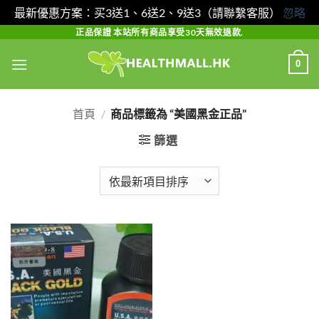
最新優惠方案：买3送1、6送2、9送3（請聯繫客服）
忽略
Skip
正品保證 本站所有商品享受30天無效退款.
to
0
content
首頁
/
商品標籤為 “美國黑金正品”
篩選