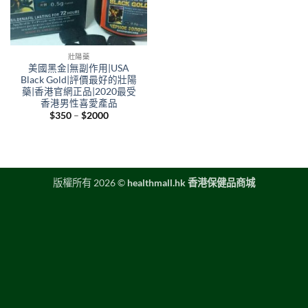
壯陽藥
美國黑金|無副作用|USA
Black Gold|評價最好的壯陽
藥|香港官網正品|2020最受
香港男性喜愛產品
Price
$
350
–
$
2000
range:
$350
through
$2000
版權所有 2026 ©
healthmall.hk 香港保健品商城