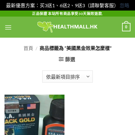
最新優惠方案：买3送1、6送2、9送3（請聯繫客服）
忽略
Skip
正品保證 本站所有商品享受30天無效退款.
to
0
content
首頁
/
商品標籤為 “美國黑金效果怎麼樣”
篩選