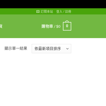
訂閱本站
登入 / 註冊
貨
購物車 /
$
0
0
顯示單一結果