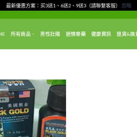
最新優惠方案：买3送1、6送2、9送3（請聯繫客服）
忽略
ME
所有商品
男性壯陽
迷情春藥
健康資訊
退貨&換