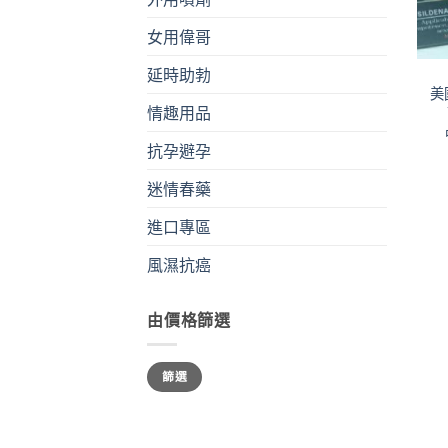
女用偉哥
+
延時助勃
美國
情趣用品
抗孕避孕
迷情春藥
進口專區
風濕抗癌
由價格篩選
最
最
篩選
低
高
價
價
格
格