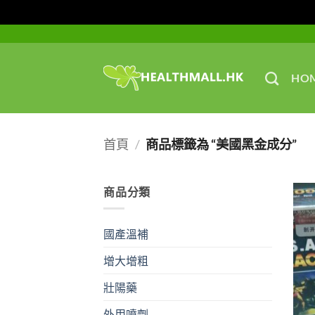
Skip
to
content
HO
首頁
/
商品標籤為 “美國黑金成分”
商品分類
國產溫補
增大增粗
壯陽藥
外用噴劑