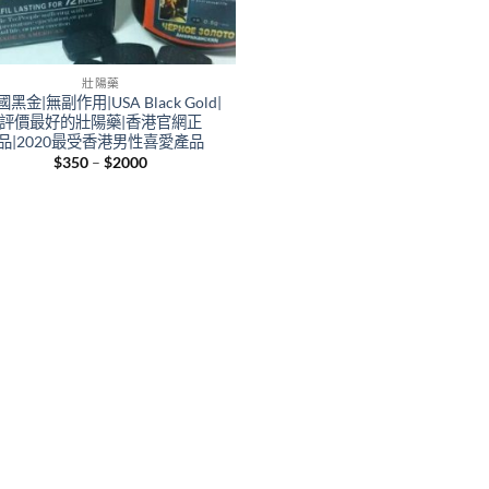
壯陽藥
黑金|無副作用|USA Black Gold|
評價最好的壯陽藥|香港官網正
品|2020最受香港男性喜愛產品
Price
$
350
–
$
2000
range:
$350
through
$2000