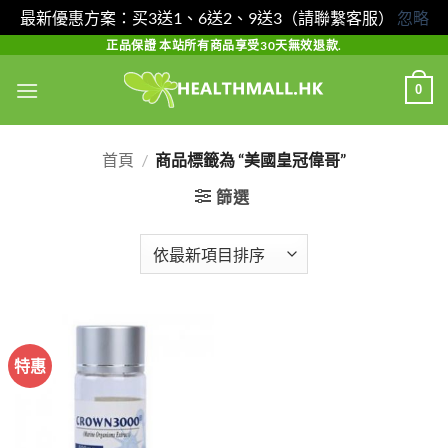
最新優惠方案：买3送1、6送2、9送3（請聯繫客服）
忽略
Skip
正品保證 本站所有商品享受30天無效退款.
to
0
content
首頁
/
商品標籤為 “美國皇冠偉哥”
篩選
特惠