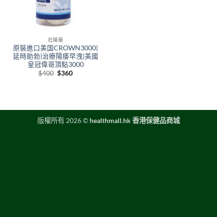
壯陽藥
原裝進口美国CROWN3000|
延時助勃|治療陽痿早洩|美國
皇冠偉哥頂點3000
Original
Current
$
400
$
360
price
price
was:
is:
$400.
$360.
版權所有 2026 ©
healthmall.hk 香港保健品商城