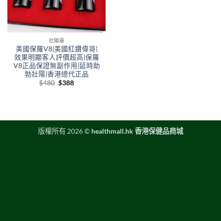
壯陽藥
美國保羅V8|美國紅鑽偉哥|
效果明顯客人評價超高|保羅
V8正品保證無副作用|延時助
勃壯陽|香港總代正品
Original
Current
$
480
$
388
price
price
was:
is:
$480.
$388.
版權所有 2026 ©
healthmall.hk 香港保健品商城