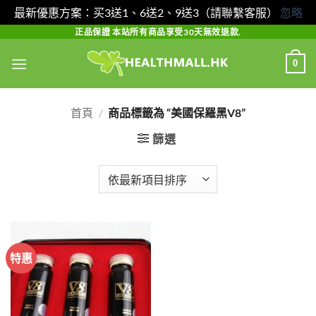
最新優惠方案：买3送1、6送2、9送3（請聯繫客服）
忽略
Skip
正品保證 本站所有商品享受30天無效退款.
to
0
content
首頁
/
商品標籤為 “美國保羅黑V8”
篩選
特惠