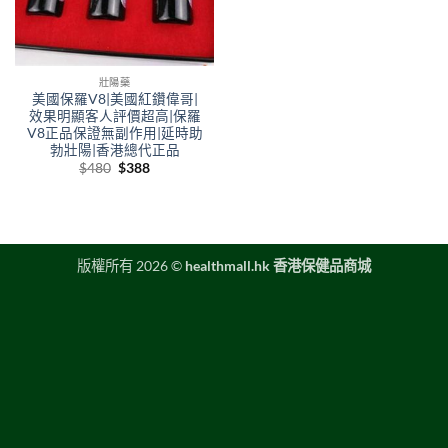
壯陽藥
美國保羅V8|美國紅鑽偉哥|
效果明顯客人評價超高|保羅
V8正品保證無副作用|延時助
勃壯陽|香港總代正品
Original
Current
$
480
$
388
price
price
was:
is:
$480.
$388.
版權所有 2026 ©
healthmall.hk 香港保健品商城