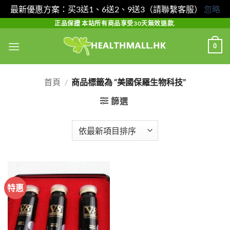
最新優惠方案：买3送1、6送2、9送3（請聯繫客服）
忽略
Skip
正品保證 本站所有商品享受30天無效退款.
to
0
content
首頁
/
商品標籤為 “美國保羅生物科技”
篩選
特惠