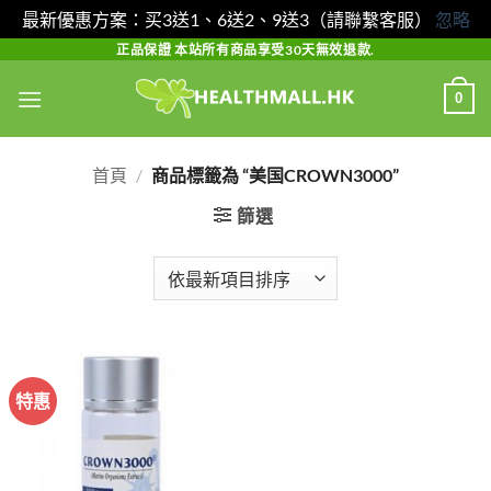
最新優惠方案：买3送1、6送2、9送3（請聯繫客服）
忽略
Skip
正品保證 本站所有商品享受30天無效退款.
to
0
content
首頁
/
商品標籤為 “美国CROWN3000”
篩選
特惠