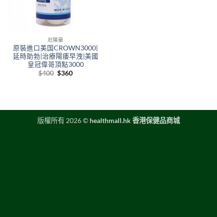
壯陽藥
原裝進口美国CROWN3000|
延時助勃|治療陽痿早洩|美國
皇冠偉哥頂點3000
Original
Current
$
400
$
360
price
price
was:
is:
$400.
$360.
版權所有 2026 ©
healthmall.hk 香港保健品商城