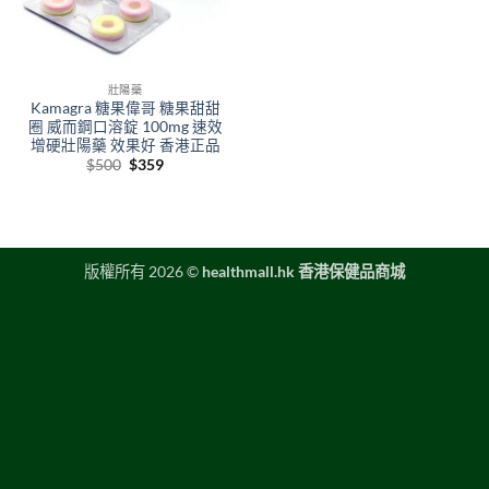
壯陽藥
Kamagra 糖果偉哥 糖果甜甜
圈 威而鋼口溶錠 100mg 速效
增硬壯陽藥 效果好 香港正品
Original
Current
$
500
$
359
price
price
was:
is:
$500.
$359.
版權所有 2026 ©
healthmall.hk 香港保健品商城