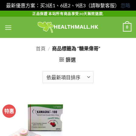
最新優惠方案：买3送1、6送2、9送3（請聯繫客服）
忽略
Skip
正品保證 本站所有商品享受30天無效退款.
to
0
content
首頁
/
商品標籤為 “糖果偉哥”
篩選
特惠