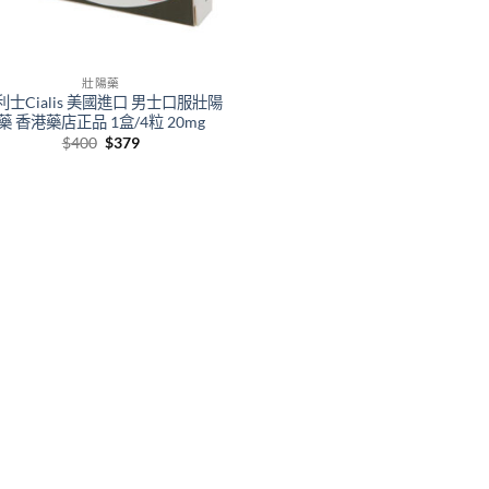
壯陽藥
利士Cialis 美國進口 男士口服壯陽
藥 香港藥店正品 1盒/4粒 20mg
Original
Current
$
400
$
379
price
price
was:
is:
$400.
$379.