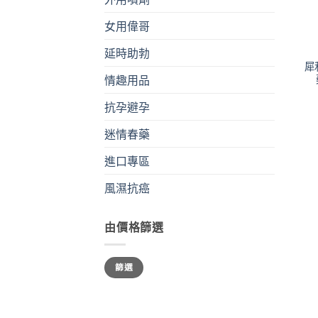
女用偉哥
+
延時助勃
犀
情趣用品
抗孕避孕
迷情春藥
進口專區
風濕抗癌
由價格篩選
最
最
篩選
低
高
價
價
格
格