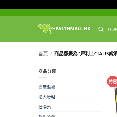
Skip
to
content
HO
首頁
/
商品標籤為 “犀利士CIALIS說
商品分類
特
國產溫補
增大增粗
壯陽藥
外用噴劑