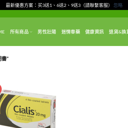
最新優惠方案：买3送1、6送2、9送3（請聯繫客服）
忽略
ME
所有商品
男性壯陽
迷情春藥
健康資訊
退貨&換
明書”
惠