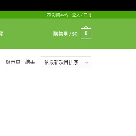
訂閱本站
登入 / 註冊
貨
購物車 /
$
0
0
顯示單一結果