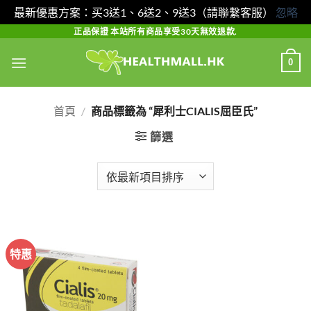
最新優惠方案：买3送1、6送2、9送3（請聯繫客服）
忽略
Skip
正品保證 本站所有商品享受30天無效退款.
to
0
content
首頁
/
商品標籤為 “犀利士CIALIS屈臣氏”
篩選
特惠