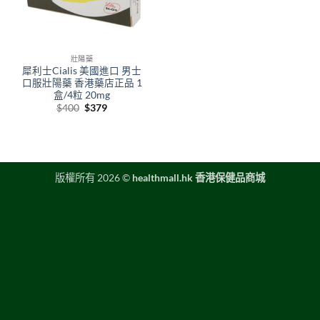
壯陽藥
犀利士Cialis 美國進口 男士
口服壯陽藥 香港藥店正品 1
盒/4粒 20mg
Original
Current
$
400
$
379
price
price
was:
is:
$400.
$379.
版權所有 2026 ©
healthmall.hk 香港保健品商城