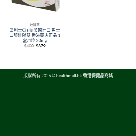
壯陽藥
犀利士Cialis 美國進口 男士
口服壯陽藥 香港藥店正品 1
盒/4粒 20mg
Original
Current
$
400
$
379
price
price
was:
is:
$400.
$379.
版權所有 2026 ©
healthmall.hk 香港保健品商城