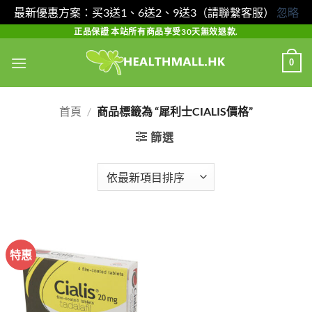
最新優惠方案：买3送1、6送2、9送3（請聯繫客服）
忽略
Skip
正品保證 本站所有商品享受30天無效退款.
to
0
content
首頁
/
商品標籤為 “犀利士CIALIS價格”
篩選
特惠