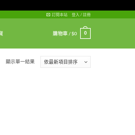
訂閱本站
登入 / 註冊
貨
購物車 /
$
0
0
顯示單一結果