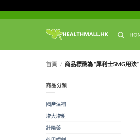
Skip
to
content
HO
首頁
/
商品標籤為 “犀利士5MG用法”
商品分類
國產溫補
增大增粗
壯陽藥
外用噴劑