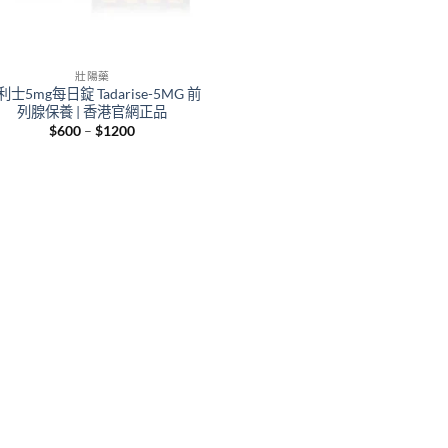
壯陽藥
利士5mg每日錠 Tadarise-5MG 前
列腺保養 | 香港官網正品
Price
$
600
–
$
1200
range:
$600
through
$1200