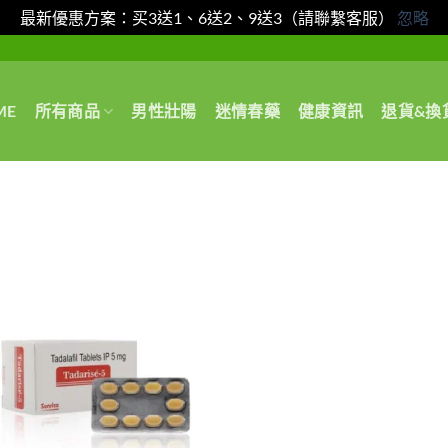
最新優惠方案：买3送1、6送2、9送3（請聯繫客服）
忽略
ME
所有商品
男性壯陽
迷情春藥
健康資訊
退貨&換