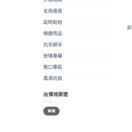
女用偉哥
+
延時助勃
犀
情趣用品
抗孕避孕
迷情春藥
進口專區
風濕抗癌
由價格篩選
最
最
篩選
低
高
價
價
格
格