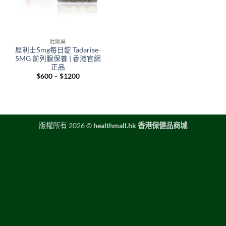
壯陽藥
犀利士5mg每日錠 Tadarise-
5MG 前列腺保養 | 香港官網
正品
Price
$
600
–
$
1200
range:
$600
through
$1200
版權所有 2026 ©
healthmall.hk 香港保健品商城