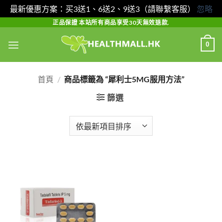
最新優惠方案：买3送1、6送2、9送3（請聯繫客服）
忽略
Skip
正品保證 本站所有商品享受30天無效退款.
to
0
content
首頁
/
商品標籤為 “犀利士5MG服用方法”
篩選