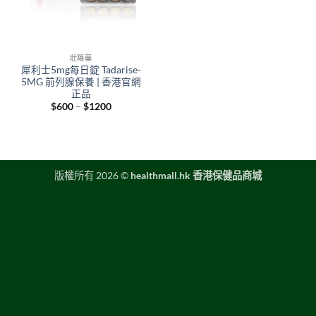
壯陽藥
犀利士5mg每日錠 Tadarise-
5MG 前列腺保養 | 香港官網
正品
Price
$
600
–
$
1200
range:
$600
through
$1200
版權所有 2026 ©
healthmall.hk 香港保健品商城