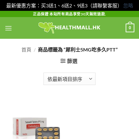
最新優惠方案：买3送1、6送2、9送3（請聯繫客服）
忽略
Skip
正品保證 本站所有商品享受30天無效退款.
to
0
content
首頁
/
商品標籤為 “犀利士5MG吃多久PTT”
篩選