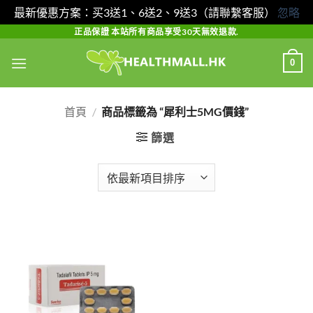
最新優惠方案：买3送1、6送2、9送3（請聯繫客服）
忽略
Skip
正品保證 本站所有商品享受30天無效退款.
to
0
content
首頁
/
商品標籤為 “犀利士5MG價錢”
篩選