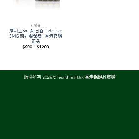
壯陽藥
犀利士5mg每日錠 Tadarise-
5MG 前列腺保養 | 香港官網
正品
Price
$
600
–
$
1200
range:
$600
through
$1200
版權所有 2026 ©
healthmall.hk 香港保健品商城