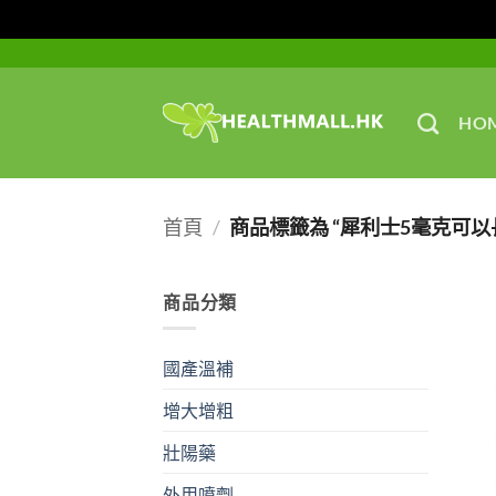
Skip
to
content
HO
首頁
/
商品標籤為 “犀利士5毫克可以
商品分類
國產溫補
增大增粗
壯陽藥
外用噴劑