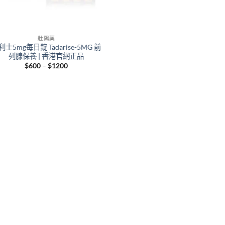
壯陽藥
利士5mg每日錠 Tadarise-5MG 前
列腺保養 | 香港官網正品
Price
$
600
–
$
1200
range:
$600
through
$1200