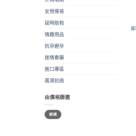
女用偉哥
+
延時助勃
犀
情趣用品
抗孕避孕
迷情春藥
進口專區
風濕抗癌
由價格篩選
最
最
篩選
低
高
價
價
格
格