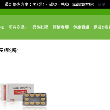
最新優惠方案：买3送1、6送2、9送3（請聯繫客服）
忽略
ME
所有商品
男性壯陽
迷情春藥
健康資訊
退貨&換
長期吃嗎”