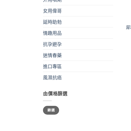
女用偉哥
+
延時助勃
犀
情趣用品
抗孕避孕
迷情春藥
進口專區
風濕抗癌
由價格篩選
最
最
篩選
低
高
價
價
格
格