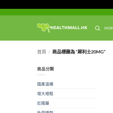
Skip
to
content
HO
首頁
/
商品標籤為 “犀利士20MG”
商品分類
國產溫補
增大增粗
壯陽藥
外用噴劑