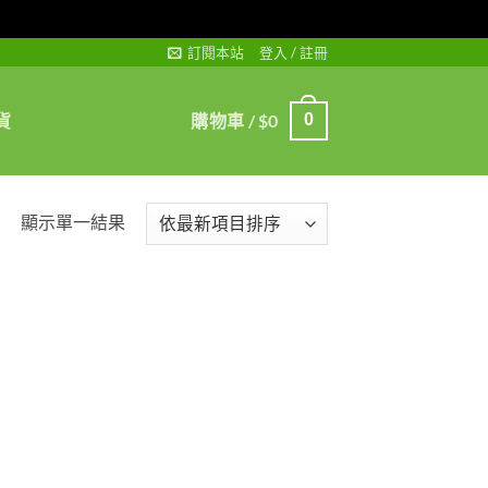
訂閱本站
登入 / 註冊
貨
購物車 /
$
0
0
顯示單一結果