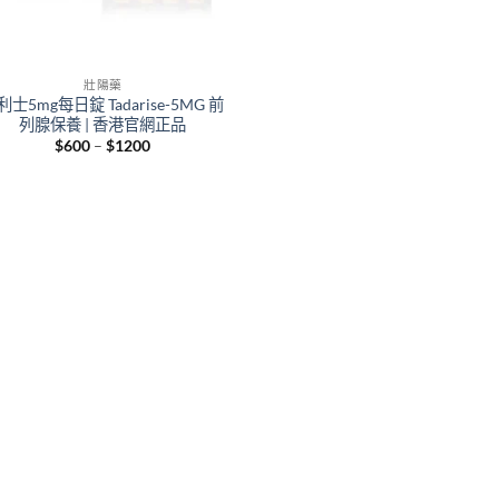
壯陽藥
利士5mg每日錠 Tadarise-5MG 前
列腺保養 | 香港官網正品
Price
$
600
–
$
1200
range:
$600
through
$1200