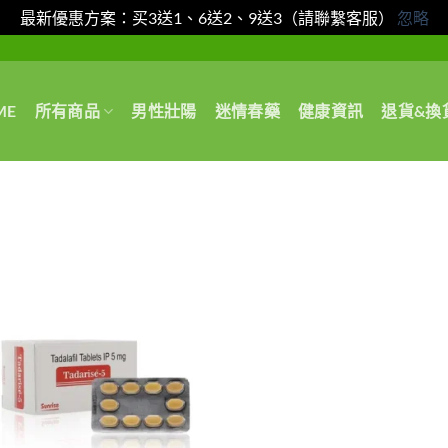
最新優惠方案：买3送1、6送2、9送3（請聯繫客服）
忽略
ME
所有商品
男性壯陽
迷情春藥
健康資訊
退貨&換