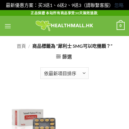
最新優惠方案：买3送1、6送2、9送3（請聯繫客服）
忽略
Skip
正品保證 本站所有商品享受30天無效退款.
to
0
content
首頁
/
商品標籤為 “犀利士 5MG可以吃幾顆？”
篩選