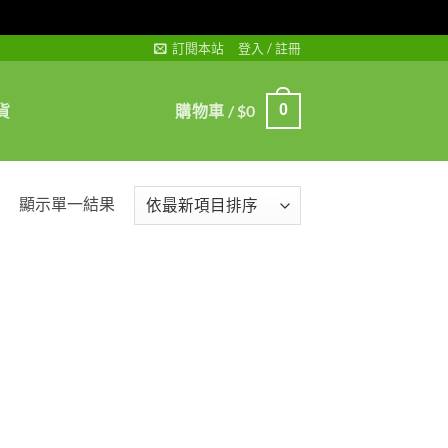
訂閱本站
登入 / 註冊
貨
購物車 /
$
0
0
顯示單一結果