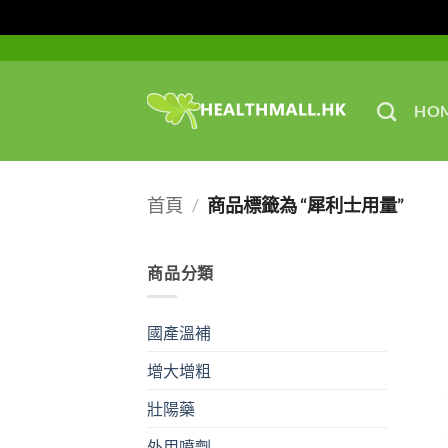
Skip
to
content
HO
首頁
/
商品標籤為 “犀利士用量”
商品分類
國產溫補
增大增粗
壯陽藥
外用噴劑