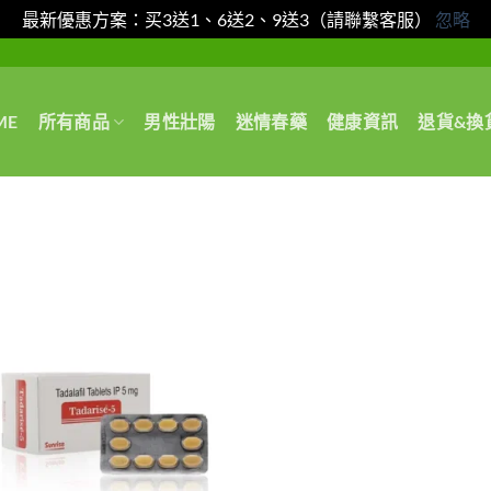
最新優惠方案：买3送1、6送2、9送3（請聯繫客服）
忽略
ME
所有商品
男性壯陽
迷情春藥
健康資訊
退貨&換