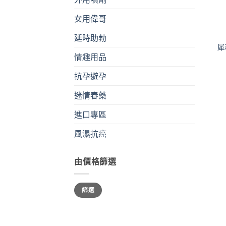
女用偉哥
+
延時助勃
犀
情趣用品
抗孕避孕
迷情春藥
進口專區
風濕抗癌
由價格篩選
最
最
篩選
低
高
價
價
格
格