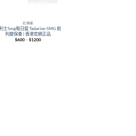
壯陽藥
利士5mg每日錠 Tadarise-5MG 前
列腺保養 | 香港官網正品
Price
$
600
–
$
1200
range:
$600
through
$1200