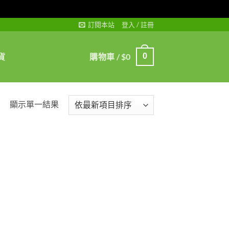
訂閱本站
登入 / 註冊
貨
購物車 /
$
0
0
顯示單一結果