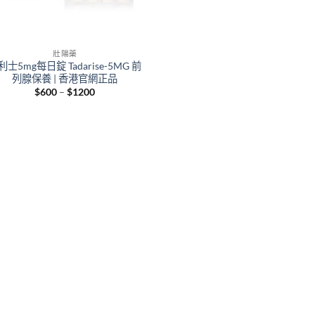
壯陽藥
利士5mg每日錠 Tadarise-5MG 前
列腺保養 | 香港官網正品
Price
$
600
–
$
1200
range:
$600
through
$1200