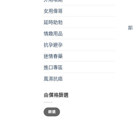
女用偉哥
+
延時助勃
犀
情趣用品
抗孕避孕
迷情春藥
進口專區
風濕抗癌
由價格篩選
最
最
篩選
低
高
價
價
格
格