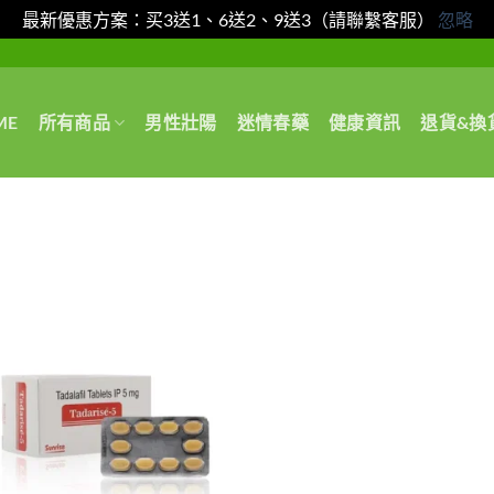
最新優惠方案：买3送1、6送2、9送3（請聯繫客服）
忽略
ME
所有商品
男性壯陽
迷情春藥
健康資訊
退貨&換