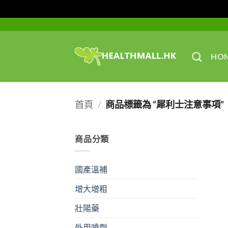
Skip
to
content
HO
首頁
/
商品標籤為 “犀利士注意事項”
商品分類
國產溫補
增大增粗
壯陽藥
外用噴劑