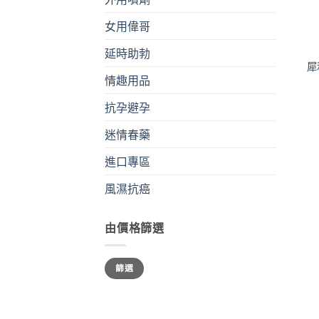
女用偉哥
+
延時助勃
犀
情趣用品
抗孕避孕
迷情春藥
進口專區
風濕抗癌
由價格篩選
最
最
篩選
低
高
價
價
格
格