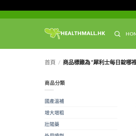
Skip
to
content
HO
首頁
/
商品標籤為 “犀利士每日錠哪裡
商品分類
國產溫補
增大增粗
壯陽藥
外用噴劑