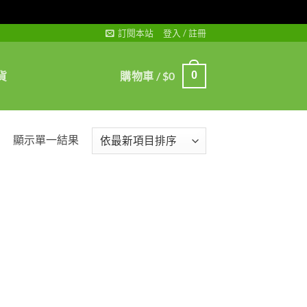
訂閱本站
登入 / 註冊
貨
購物車 /
$
0
0
顯示單一結果