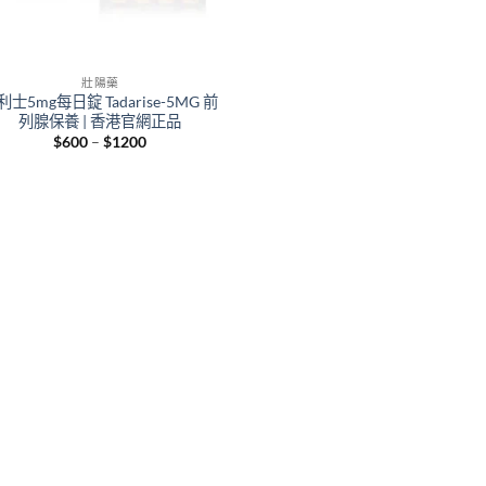
壯陽藥
利士5mg每日錠 Tadarise-5MG 前
列腺保養 | 香港官網正品
Price
$
600
–
$
1200
range:
$600
through
$1200