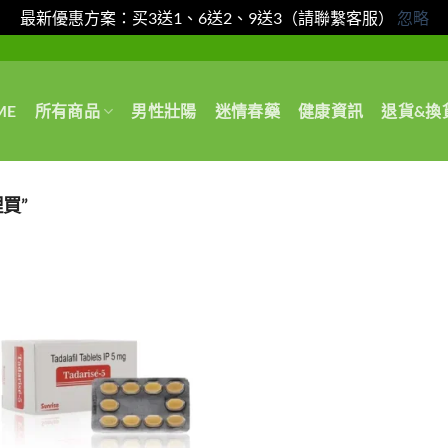
最新優惠方案：买3送1、6送2、9送3（請聯繫客服）
忽略
ME
所有商品
男性壯陽
迷情春藥
健康資訊
退貨&換
買”