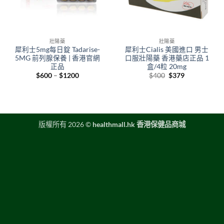
壯陽藥
壯陽藥
犀利士5mg每日錠 Tadarise-
犀利士Cialis 美國進口 男士
5MG 前列腺保養 | 香港官網
口服壯陽藥 香港藥店正品 1
正品
盒/4粒 20mg
Price
Original
Current
$
600
–
$
1200
$
400
$
379
range:
price
price
$600
was:
is:
through
$400.
$379.
$1200
版權所有 2026 ©
healthmall.hk 香港保健品商城