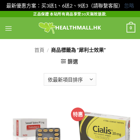
最新優惠方案：买3送1、6送2、9送3（請聯繫客服）
忽略
Skip
正品保證 本站所有商品享受30天無效退款.
to
0
content
首頁
/
商品標籤為 “犀利士效果”
篩選
特惠