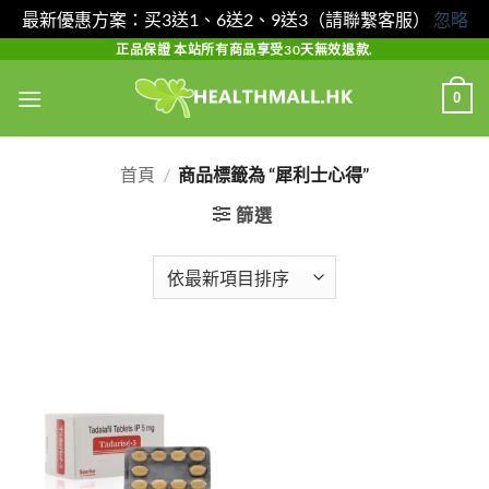
最新優惠方案：买3送1、6送2、9送3（請聯繫客服）
忽略
Skip
正品保證 本站所有商品享受30天無效退款.
to
0
content
首頁
/
商品標籤為 “犀利士心得”
篩選