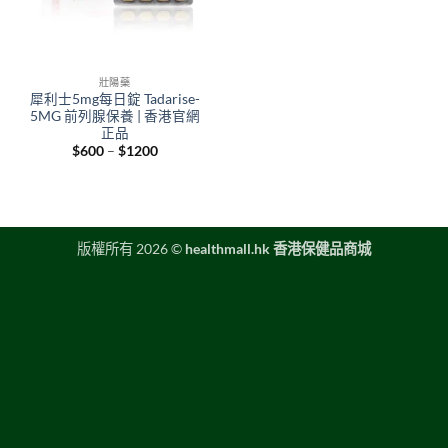
壯陽藥
犀利士5mg每日錠 Tadarise-
5MG 前列腺保養 | 香港官網
正品
Price
$
600
–
$
1200
range:
$600
through
$1200
版權所有 2026 ©
healthmall.hk 香港保健品商城