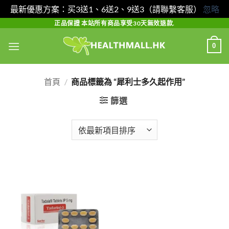
最新優惠方案：买3送1、6送2、9送3（請聯繫客服）
忽略
Skip
正品保證 本站所有商品享受30天無效退款.
to
0
content
首頁
/
商品標籤為 “犀利士多久起作用”
篩選