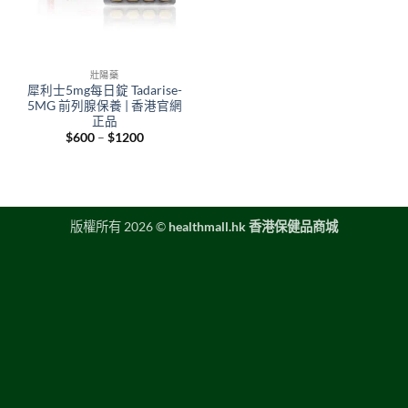
壯陽藥
犀利士5mg每日錠 Tadarise-
5MG 前列腺保養 | 香港官網
正品
Price
$
600
–
$
1200
range:
$600
through
$1200
版權所有 2026 ©
healthmall.hk 香港保健品商城