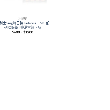
壯陽藥
利士5mg每日錠 Tadarise-5MG 前
列腺保養 | 香港官網正品
Price
$
600
–
$
1200
range:
$600
through
$1200