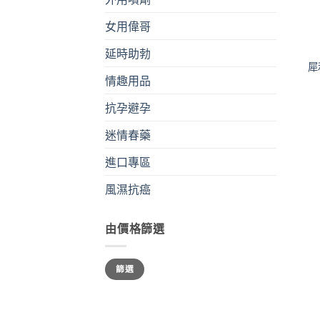
女用偉哥
+
延時助勃
犀
情趣用品
抗孕避孕
迷情春藥
進口專區
風濕抗癌
由價格篩選
最
最
篩選
低
高
價
價
格
格