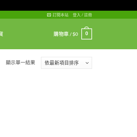
訂閱本站
登入 / 註冊
貨
購物車 /
$
0
0
顯示單一結果