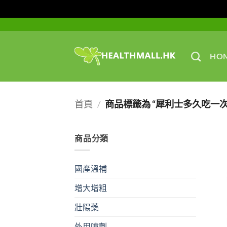
Skip
to
content
HO
首頁
/
商品標籤為 “犀利士多久吃一次
商品分類
國產溫補
增大增粗
壯陽藥
外用噴劑