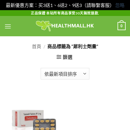
最新優惠方案：买3送1、6送2、9送3（請聯繫客服）
忽略
Skip
正品保證 本站所有商品享受30天無效退款.
to
0
content
首頁
/
商品標籤為 “犀利士劑量”
篩選