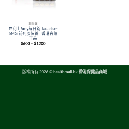
壯陽藥
犀利士5mg每日錠 Tadarise-
5MG 前列腺保養 | 香港官網
正品
Price
$
600
–
$
1200
range:
$600
through
$1200
版權所有 2026 ©
healthmall.hk 香港保健品商城